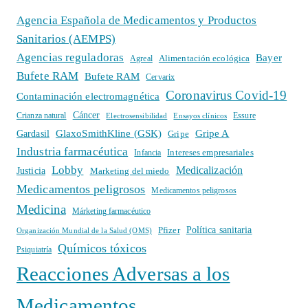
Agencia Española de Medicamentos y Productos
Sanitarios (AEMPS)
Agencias reguladoras
Bayer
Alimentación ecológica
Agreal
Bufete RAM
Bufete RAM
Cervarix
Coronavirus Covid-19
Contaminación electromagnética
Cáncer
Crianza natural
Electrosensibilidad
Ensayos clínicos
Essure
GlaxoSmithKline (GSK)
Gripe A
Gardasil
Gripe
Industria farmacéutica
Intereses empresariales
Infancia
Lobby
Medicalización
Justicia
Marketing del miedo
Medicamentos peligrosos
Medicamentos peligrosos
Medicina
Márketing farmacéutico
Política sanitaria
Pfizer
Organización Mundial de la Salud (OMS)
Químicos tóxicos
Psiquiatría
Reacciones Adversas a los
Medicamentos