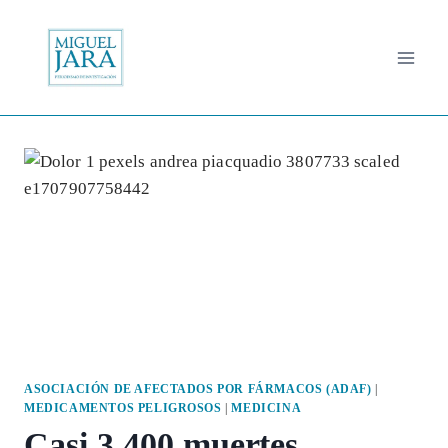
Saltar
al
contenido
ASOCIACIÓN DE AFECTADOS POR FÁRMACOS (ADAF)
|
MEDICAMENTOS PELIGROSOS
|
MEDICINA
Casi 3.400 muertes