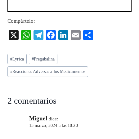
Compártelo:
X
W
T
F
Li
E
S
ha
el
ac
n
m
ha
ts
eg
eb
ke
ai
re
Etiquetas
#
Lyrica
#
Pregabalina
A
ra
o
dI
l
de
p
m
o
n
#
Reacciones Adversas a los Medicamentos
la
entrada:
p
k
2 comentarios
Miguel
dice:
15 marzo, 2024 a las 10:20