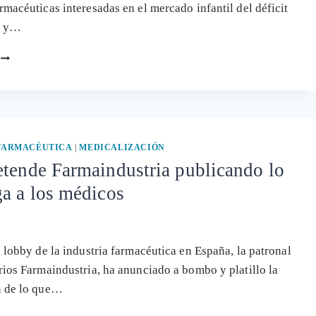
rmacéuticas interesadas en el mercado infantil del déficit
n y…
EL
USO
DE
LA
CIENCIA
COMO
MARKETING
 FARMACÉUTICA
|
MEDICALIZACIÓN
CLAVE
tende Farmaindustria publicando lo
EN
a a los médicos
LA
EXPANSIÓN
DEL
TDAH
EN
l lobby de la industria farmacéutica en España, la patronal
LA
rios Farmaindustria, ha anunciado a bombo y platillo la
INFANCIA
n de lo que…