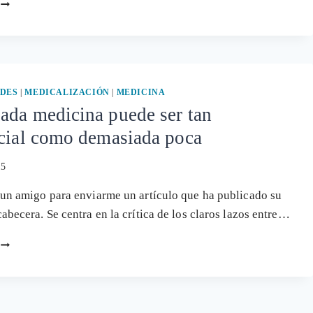
QUÉ
PRETENDE
FARMAINDUSTRIA
PUBLICANDO
LO
QUE
PAGA
DES
|
MEDICALIZACIÓN
|
MEDICINA
A
ada medicina puede ser tan
LOS
icial como demasiada poca
MÉDICOS
15
un amigo para enviarme un artículo que ha publicado su
abecera. Se centra en la crítica de los claros lazos entre…
DEMASIADA
MEDICINA
PUEDE
SER
TAN