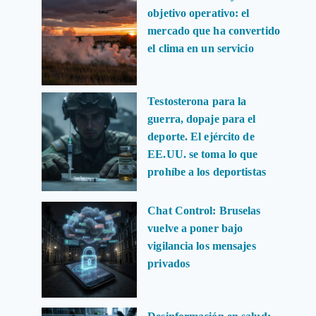
objetivo operativo: el
mercado que ha convertido
el clima en un servicio
Testosterona para la
guerra, dopaje para el
deporte. El ejército de
EE.UU. se toma lo que
prohíbe a los deportistas
Chat Control: Bruselas
vuelve a poner bajo
vigilancia los mensajes
privados