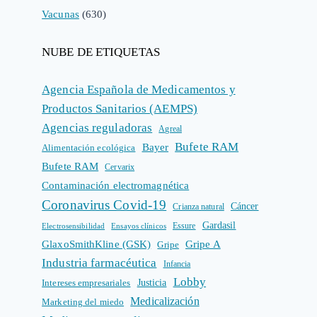
Vacunas
(630)
NUBE DE ETIQUETAS
Agencia Española de Medicamentos y
Productos Sanitarios (AEMPS)
Agencias reguladoras
Agreal
Bufete RAM
Bayer
Alimentación ecológica
Bufete RAM
Cervarix
Contaminación electromagnética
Coronavirus Covid-19
Cáncer
Crianza natural
Gardasil
Electrosensibilidad
Ensayos clínicos
Essure
GlaxoSmithKline (GSK)
Gripe A
Gripe
Industria farmacéutica
Infancia
Lobby
Intereses empresariales
Justicia
Medicalización
Marketing del miedo