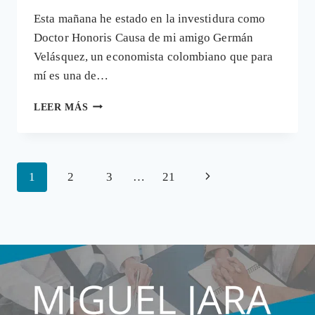
Esta mañana he estado en la investidura como
Doctor Honoris Causa de mi amigo Germán
Velásquez, un economista colombiano que para
mí es una de…
HONORIS
LEER MÁS
CAUSA
GERMÁN
VELÁSQUEZ:
«LA
Navegación
Siguiente
1
2
3
…
21
OMS
AGONIZA
de
página
LENTAMENTE
página
Y
SE
PRIVATIZA»