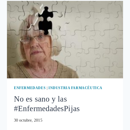
LA
COMPRA
DE
ANTITUMORALES
PERO
LOS
DIAGNÓSTICOS
DE
CÁNCER
NO
PARAN
DE
AUMENTAR
ENFERMEDADES
|
INDUSTRIA FARMACÉUTICA
No es sano y las
#EnfermedadesPijas
30 octubre, 2015