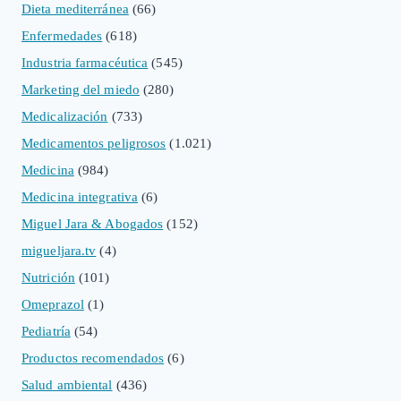
Dieta mediterránea
(66)
Enfermedades
(618)
Industria farmacéutica
(545)
Marketing del miedo
(280)
Medicalización
(733)
Medicamentos peligrosos
(1.021)
Medicina
(984)
Medicina integrativa
(6)
Miguel Jara & Abogados
(152)
migueljara.tv
(4)
Nutrición
(101)
Omeprazol
(1)
Pediatría
(54)
Productos recomendados
(6)
Salud ambiental
(436)