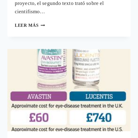
proyecto, el segundo texto trató sobre el
cientifismo…
UN
LEER MÁS
COMPLEJO
MEDICALIZADOR
INDUSTRIAL
QUE
GOBIERNA
SIN
CONTROL
LA
SALUD
#CARTASAELLA