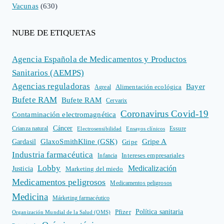
Vacunas
(630)
NUBE DE ETIQUETAS
Agencia Española de Medicamentos y Productos
Sanitarios (AEMPS)
Agencias reguladoras
Bayer
Alimentación ecológica
Agreal
Bufete RAM
Bufete RAM
Cervarix
Coronavirus Covid-19
Contaminación electromagnética
Cáncer
Crianza natural
Electrosensibilidad
Ensayos clínicos
Essure
GlaxoSmithKline (GSK)
Gripe A
Gardasil
Gripe
Industria farmacéutica
Intereses empresariales
Infancia
Lobby
Medicalización
Justicia
Marketing del miedo
Medicamentos peligrosos
Medicamentos peligrosos
Medicina
Márketing farmacéutico
Política sanitaria
Pfizer
Organización Mundial de la Salud (OMS)