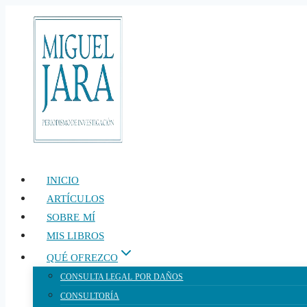
Saltar
al
contenido
INICIO
ARTÍCULOS
SOBRE MÍ
MIS LIBROS
QUÉ OFREZCO
CONSULTA LEGAL POR DAÑOS
CONSULTORÍA