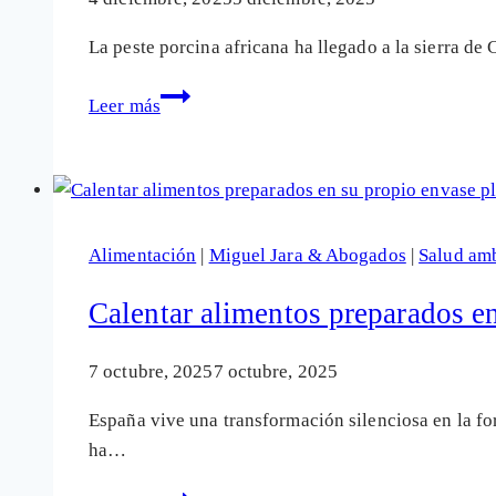
La peste porcina africana ha llegado a la sierra de
Peste
Leer más
porcina,
gripe
aviar
y
macrogranjas:
Alimentación
|
Miguel Jara & Abogados
|
Salud amb
dos
crisis
Calentar alimentos preparados en
que
desnudan
7 octubre, 2025
7 octubre, 2025
la
España vive una transformación silenciosa en la fo
ganadería
ha…
industrial