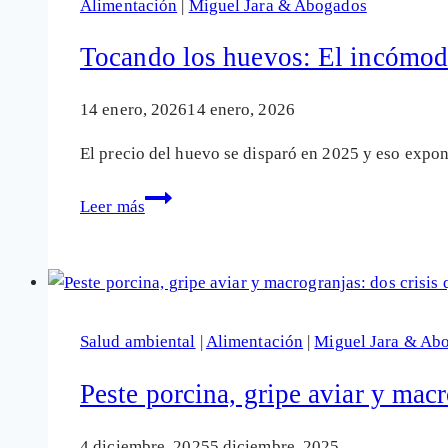
Alimentación
|
Miguel Jara & Abogados
bien:
por
Tocando los huevos: El incómodo
qué
la
14 enero, 2026
14 enero, 2026
salud
El precio del huevo se disparó en 2025 y eso expon
no
cabe
Tocando
Leer más
en
los
un
huevos:
envase
El
incómodo
símbolo
Salud ambiental
|
Alimentación
|
Miguel Jara & Ab
de
la
Peste porcina, gripe aviar y macr
especulación
alimentaria
4 diciembre, 2025
5 diciembre, 2025