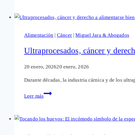
alimentario
rehén
del
gas
Alimentación
|
Cáncer
|
Miguel Jara & Abogados
y
del
Ultraprocesados, cáncer y derech
petróleo
20 enero, 2026
20 enero, 2026
Durante décadas, la industria cárnica y de los ult
Ultraprocesados,
Leer más
cáncer
y
derecho
a
alimentarse