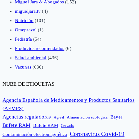
Miguel Jara & Abogados
(152)
migueljara.tv
(4)
Nutrición
(101)
Omeprazol
(1)
Pediatría
(54)
Productos recomendados
(6)
Salud ambiental
(436)
Vacunas
(630)
NUBE DE ETIQUETAS
Agencia Española de Medicamentos y Productos Sanitarios
(AEMPS)
Agencias reguladoras
Bayer
Alimentación ecológica
Agreal
Bufete RAM
Bufete RAM
Cervarix
Coronavirus Covid-19
Contaminación electromagnética