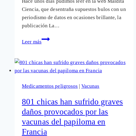
Hace unos días pudimos leer en la web Maldita
Ciencia, que desentraña supuestos bulos con un
periodismo de datos en ocasiones brillante, la
publicación La…
Víctimas
Leer más
de
las
vacunas
del
papiloma:
Medicamentos peligrosos
|
Vacunas
Las
notificaciones
801 chicas han sufrido graves
de
daños provocados por las
muertes
vacunas del papiloma en
pueden
ser
Francia