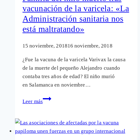
vacunas
vacunación de la varicela: «La
del
Administración sanitaria nos
papiloma
en
está maltratando»
Francia
15 noviembre, 2018
16 noviembre, 2018
¿Fue la vacuna de la varicela Varivax la causa
de la muerte del pequeño Alejandro cuando
contaba tres años de edad? El niño murió
en Salamanca en noviembre…
Familia
Leer más
del
niño
muerto
tras