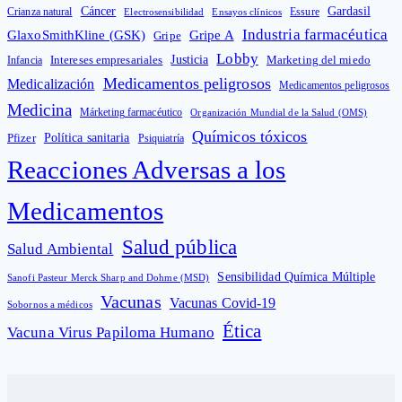
Cáncer
Gardasil
Crianza natural
Electrosensibilidad
Ensayos clínicos
Essure
Industria farmacéutica
GlaxoSmithKline (GSK)
Gripe A
Gripe
Lobby
Intereses empresariales
Justicia
Infancia
Marketing del miedo
Medicamentos peligrosos
Medicalización
Medicamentos peligrosos
Medicina
Márketing farmacéutico
Organización Mundial de la Salud (OMS)
Químicos tóxicos
Política sanitaria
Pfizer
Psiquiatría
Reacciones Adversas a los
Medicamentos
Salud pública
Salud Ambiental
Sensibilidad Química Múltiple
Sanofi Pasteur Merck Sharp and Dohme (MSD)
Vacunas
Vacunas Covid-19
Sobornos a médicos
Ética
Vacuna Virus Papiloma Humano