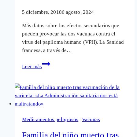
muchas
más
5 diciembre, 2018
6 agosto, 2024
de
Más datos sobre los efectos secundarios que
las
pueden provocar las dos vacunas contra el
«oficiales»
virus del papiloma humano (VPH). La Sanidad
francesa, a través de…
801
Leer más
chicas
han
sufrido
graves
daños
provocados
Medicamentos peligrosos
|
Vacunas
por
las
Familia del niño muerto tras