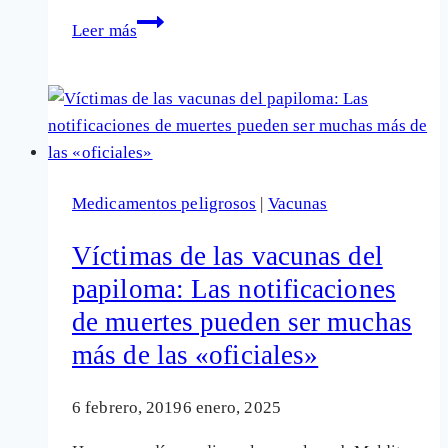
Las
Leer más
negligencias
en
la
muerte
del
pequeño
Medicamentos peligrosos
|
Vacunas
Alejandro
tras
Víctimas de las vacunas del
recibir
papiloma: Las notificaciones
la
de muertes pueden ser muchas
vacuna
de
más de las «oficiales»
la
varicela
6 febrero, 2019
6 enero, 2025