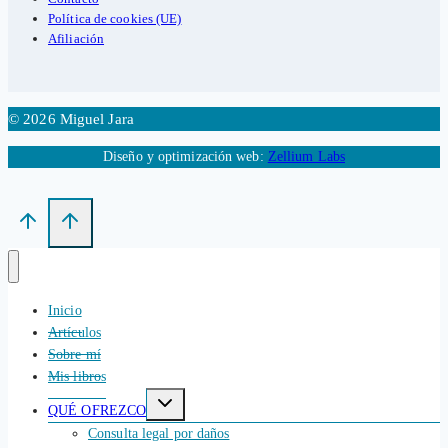
Política de cookies (UE)
Afiliación
© 2026 Miguel Jara
Diseño y optimización web:
Zellium Labs
Inicio
Artículos
Sobre mí
Mis libros
Alternar
QUÉ OFREZCO
menú
hijo
Consulta legal por daños