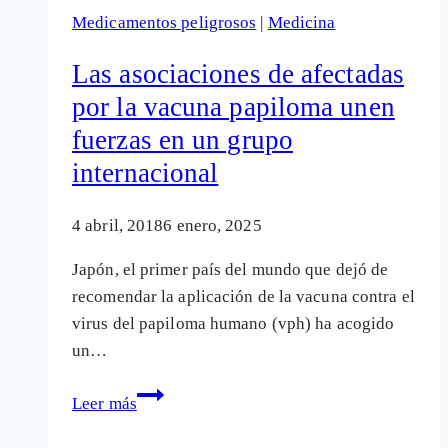
vacunación
Medicamentos peligrosos
|
Medicina
de
la
Las asociaciones de afectadas
varicela:
por la vacuna papiloma unen
«La
fuerzas en un grupo
Administración
sanitaria
internacional
nos
está
4 abril, 2018
6 enero, 2025
maltratando»
Japón, el primer país del mundo que dejó de
recomendar la aplicación de la vacuna contra el
virus del papiloma humano (vph) ha acogido
un…
Las
Leer más
asociaciones
de