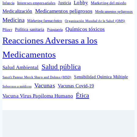
Lobby
Intereses empresariales
Justicia
Infancia
Marketing del miedo
Medicamentos peligrosos
Medicalización
Medicamentos peligrosos
Medicina
Márketing farmacéutico
Organización Mundial de la Salud (OMS)
Químicos tóxicos
Política sanitaria
Pfizer
Psiquiatría
Reacciones Adversas a los
Medicamentos
Salud pública
Salud Ambiental
Sensibilidad Química Múltiple
Sanofi Pasteur Merck Sharp and Dohme (MSD)
Vacunas
Vacunas Covid-19
Sobornos a médicos
Ética
Vacuna Virus Papiloma Humano