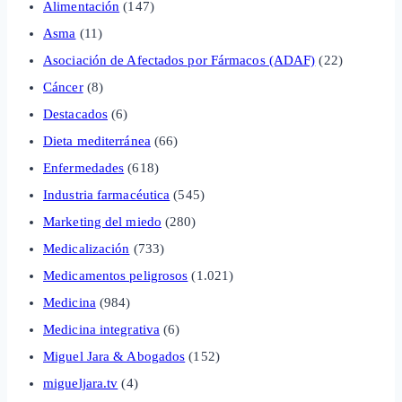
Alimentación
(147)
Asma
(11)
Asociación de Afectados por Fármacos (ADAF)
(22)
Cáncer
(8)
Destacados
(6)
Dieta mediterránea
(66)
Enfermedades
(618)
Industria farmacéutica
(545)
Marketing del miedo
(280)
Medicalización
(733)
Medicamentos peligrosos
(1.021)
Medicina
(984)
Medicina integrativa
(6)
Miguel Jara & Abogados
(152)
migueljara.tv
(4)