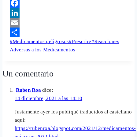
Telegram
Facebook
LinkedIn
Email
Etiquetas
#
Medicamentos peligrosos
#
Prescrire
#
Reacciones
Share
de
Adversas a los Medicamentos
la
entrada:
Un comentario
Ruben Roa
dice:
14 diciembre, 2021 a las 14:10
Justamente ayer los publiqué traducidos al castellano
aqui:
https://rubenroa.blogspot.com/2021/12/medicamentos-
evitar-en-2022.html