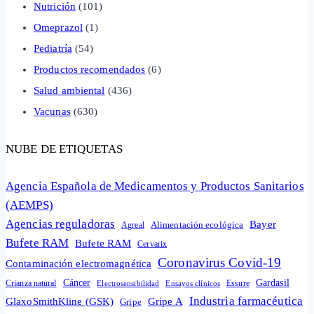
Nutrición
(101)
Omeprazol
(1)
Pediatría
(54)
Productos recomendados
(6)
Salud ambiental
(436)
Vacunas
(630)
NUBE DE ETIQUETAS
Agencia Española de Medicamentos y Productos Sanitarios
(AEMPS)
Agencias reguladoras
Bayer
Alimentación ecológica
Agreal
Bufete RAM
Bufete RAM
Cervarix
Coronavirus Covid-19
Contaminación electromagnética
Cáncer
Gardasil
Crianza natural
Electrosensibilidad
Ensayos clínicos
Essure
Industria farmacéutica
GlaxoSmithKline (GSK)
Gripe A
Gripe