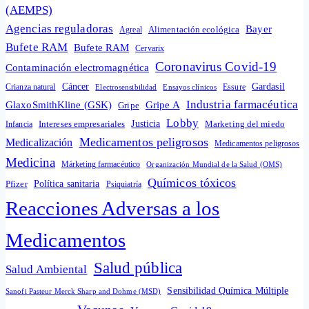
(AEMPS)
Agencias reguladoras
Bayer
Alimentación ecológica
Agreal
Bufete RAM
Bufete RAM
Cervarix
Coronavirus Covid-19
Contaminación electromagnética
Cáncer
Gardasil
Crianza natural
Electrosensibilidad
Ensayos clínicos
Essure
Industria farmacéutica
GlaxoSmithKline (GSK)
Gripe A
Gripe
Lobby
Intereses empresariales
Justicia
Infancia
Marketing del miedo
Medicamentos peligrosos
Medicalización
Medicamentos peligrosos
Medicina
Márketing farmacéutico
Organización Mundial de la Salud (OMS)
Químicos tóxicos
Política sanitaria
Pfizer
Psiquiatría
Reacciones Adversas a los
Medicamentos
Salud pública
Salud Ambiental
Sensibilidad Química Múltiple
Sanofi Pasteur Merck Sharp and Dohme (MSD)