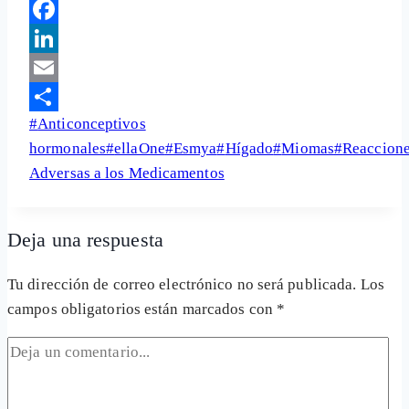
Telegram
Facebook
LinkedIn
Email
Etiquetas
#
Anticonceptivos
Share
de
hormonales
#
ellaOne
#
Esmya
#
Hígado
#
Miomas
#
Reaccion
la
Adversas a los Medicamentos
entrada:
Deja una respuesta
Tu dirección de correo electrónico no será publicada.
Los
campos obligatorios están marcados con
*