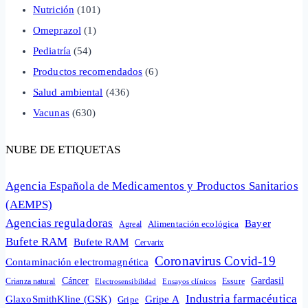
Nutrición
(101)
Omeprazol
(1)
Pediatría
(54)
Productos recomendados
(6)
Salud ambiental
(436)
Vacunas
(630)
NUBE DE ETIQUETAS
Agencia Española de Medicamentos y Productos Sanitarios
(AEMPS)
Agencias reguladoras
Bayer
Alimentación ecológica
Agreal
Bufete RAM
Bufete RAM
Cervarix
Coronavirus Covid-19
Contaminación electromagnética
Cáncer
Gardasil
Crianza natural
Electrosensibilidad
Ensayos clínicos
Essure
Industria farmacéutica
GlaxoSmithKline (GSK)
Gripe A
Gripe