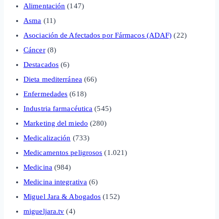
Alimentación
(147)
Asma
(11)
Asociación de Afectados por Fármacos (ADAF)
(22)
Cáncer
(8)
Destacados
(6)
Dieta mediterránea
(66)
Enfermedades
(618)
Industria farmacéutica
(545)
Marketing del miedo
(280)
Medicalización
(733)
Medicamentos peligrosos
(1.021)
Medicina
(984)
Medicina integrativa
(6)
Miguel Jara & Abogados
(152)
migueljara.tv
(4)