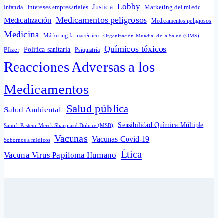
Lobby
Intereses empresariales
Justicia
Infancia
Marketing del miedo
Medicamentos peligrosos
Medicalización
Medicamentos peligrosos
Medicina
Márketing farmacéutico
Organización Mundial de la Salud (OMS)
Químicos tóxicos
Política sanitaria
Pfizer
Psiquiatría
Reacciones Adversas a los
Medicamentos
Salud pública
Salud Ambiental
Sensibilidad Química Múltiple
Sanofi Pasteur Merck Sharp and Dohme (MSD)
Vacunas
Vacunas Covid-19
Sobornos a médicos
Ética
Vacuna Virus Papiloma Humano