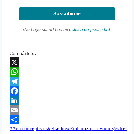
Suscribirme
¡No hago spam! Lee mi
política de privacidad
.
Compártelo:
X
WhatsApp
Telegram
Facebook
LinkedIn
Email
Etiquetas
#
Anticonceptivos
#
ellaOne
#
Embarazo
#
Levonorgestrel
Share