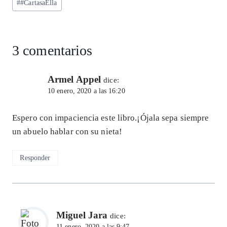
#
#CartasaElla
A
ra
o
dI
l
de
p
m
o
n
la
entrada:
p
k
3 comentarios
Armel Appel
dice:
10 enero, 2020 a las 16:20
Espero con impaciencia este libro.¡Ójala sepa siempre
un abuelo hablar con su nieta!
Responder
Miguel Jara
dice:
11 enero, 2020 a las 9:47