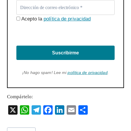
Acepto la
política de privacidad
Suscribirme
¡No hago spam! Lee mi
política de privacidad
.
Compártelo:
X
W
T
F
Li
E
S
ha
el
ac
n
m
ha
ts
eg
eb
ke
ai
re
Etiquetas