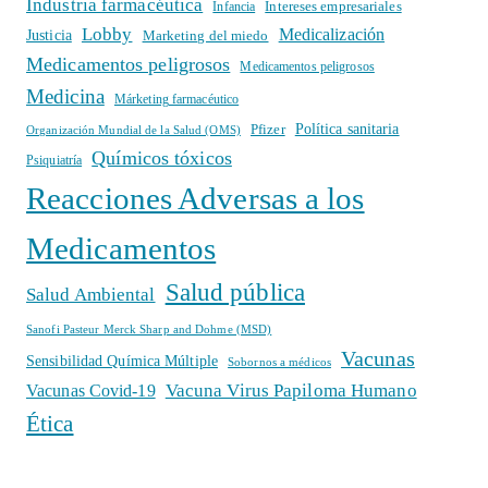
Industria farmacéutica
Intereses empresariales
Infancia
Lobby
Medicalización
Justicia
Marketing del miedo
Medicamentos peligrosos
Medicamentos peligrosos
Medicina
Márketing farmacéutico
Política sanitaria
Pfizer
Organización Mundial de la Salud (OMS)
Químicos tóxicos
Psiquiatría
Reacciones Adversas a los
Medicamentos
Salud pública
Salud Ambiental
Sanofi Pasteur Merck Sharp and Dohme (MSD)
Vacunas
Sensibilidad Química Múltiple
Sobornos a médicos
Vacuna Virus Papiloma Humano
Vacunas Covid-19
Ética