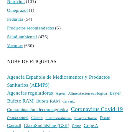
Nutrición
(101)
Omeprazol
(1)
Pediatría
(54)
Productos recomendados
(6)
Salud ambiental
(436)
Vacunas
(630)
NUBE DE ETIQUETAS
Agencia Española de Medicamentos y Productos
Sanitarios (AEMPS)
Agencias reguladoras
Bayer
Alimentación ecológica
Agreal
Bufete RAM
Bufete RAM
Cervarix
Coronavirus Covid-19
Contaminación electromagnética
Cáncer
Crianza natural
Electrosensibilidad
Ensayos clínicos
Essure
GlaxoSmithKline (GSK)
Gripe A
Gardasil
Gripe