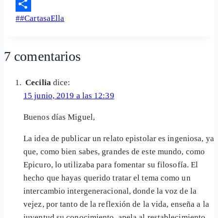
Email
Etiquetas
#
#CartasaElla
Share
de
la
7 comentarios
entrada:
Cecilia
dice:
15 junio, 2019 a las 12:39
Buenos días Miguel,
La idea de publicar un relato epistolar es ingeniosa, ya
que, como bien sabes, grandes de este mundo, como
Epicuro, lo utilizaba para fomentar su filosofía. El
hecho que hayas querido tratar el tema como un
intercambio intergeneracional, donde la voz de la
vejez, por tanto de la reflexión de la vida, enseña a la
juventud su conocimiento, apela al restablecimiento