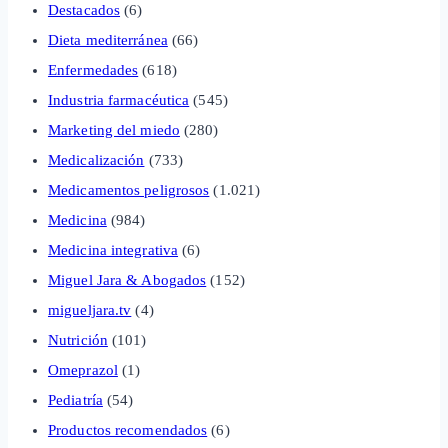
Destacados
(6)
Dieta mediterránea
(66)
Enfermedades
(618)
Industria farmacéutica
(545)
Marketing del miedo
(280)
Medicalización
(733)
Medicamentos peligrosos
(1.021)
Medicina
(984)
Medicina integrativa
(6)
Miguel Jara & Abogados
(152)
migueljara.tv
(4)
Nutrición
(101)
Omeprazol
(1)
Pediatría
(54)
Productos recomendados
(6)