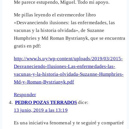
Me parece estupendo, Miguel. Todo mi apoyo.
Me pillas leyendo el estremecedor libro
«Desvaneciendo ilusiones: las enfermedades, las
vacunas y la historia olvidada», de Suzanne
Humphries y Md Roman Bystrianyk, que se encuentra
gratis en pdf:
http://www.ls.uy/wp-content/uploads/2019/03/2015-
Desvaneciendo-Ilusiones-Las-enfermedades-las-
vacunas-y-la-historia-olvidada-Suzanne-Humphries-
Md-y-Roman-Bystrianyk.pdf
Responder
PEDRO POZAS TERRADOS
dice:
13 junio, 2019 a las 13:19
Es una iniciativa fenomenal y te seguiré y compartiré