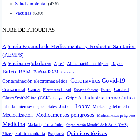
Salud ambiental
(436)
Vacunas
(630)
NUBE DE ETIQUETAS
Agencia Española de Medicamentos y Productos Sanitarios
(AEMPS)
Agencias reguladoras
Bayer
Alimentación ecológica
Agreal
Bufete RAM
Bufete RAM
Cervarix
Coronavirus Covid-19
Contaminación electromagnética
Cáncer
Gardasil
Crianza natural
Electrosensibilidad
Ensayos clínicos
Essure
Industria farmacéutica
GlaxoSmithKline (GSK)
Gripe A
Gripe
Lobby
Intereses empresariales
Justicia
Infancia
Marketing del miedo
Medicamentos peligrosos
Medicalización
Medicamentos peligrosos
Medicina
Márketing farmacéutico
Organización Mundial de la Salud (OMS)
Químicos tóxicos
Política sanitaria
Pfizer
Psiquiatría