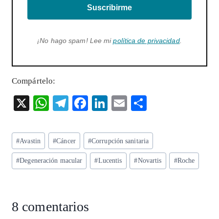
Suscribirme
¡No hago spam! Lee mi
política de privacidad
.
Compártelo:
X
W
T
F
Li
E
S
ha
el
ac
n
m
ha
ts
eg
eb
ke
ai
re
Etiquetas
#
Avastin
#
Cáncer
#
Corrupción sanitaria
A
ra
o
dI
l
de
p
m
o
n
#
Degeneración macular
#
Lucentis
#
Novartis
#
Roche
la
entrada:
p
k
8 comentarios