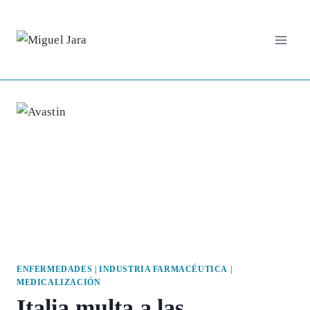
Saltar
al
contenido
ENFERMEDADES
|
INDUSTRIA FARMACÉUTICA
|
MEDICALIZACIÓN
Italia multa a las