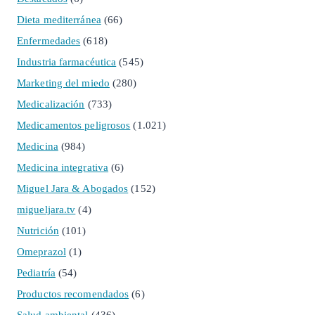
Dieta mediterránea
(66)
Enfermedades
(618)
Industria farmacéutica
(545)
Marketing del miedo
(280)
Medicalización
(733)
Medicamentos peligrosos
(1.021)
Medicina
(984)
Medicina integrativa
(6)
Miguel Jara & Abogados
(152)
migueljara.tv
(4)
Nutrición
(101)
Omeprazol
(1)
Pediatría
(54)
Productos recomendados
(6)
Salud ambiental
(436)