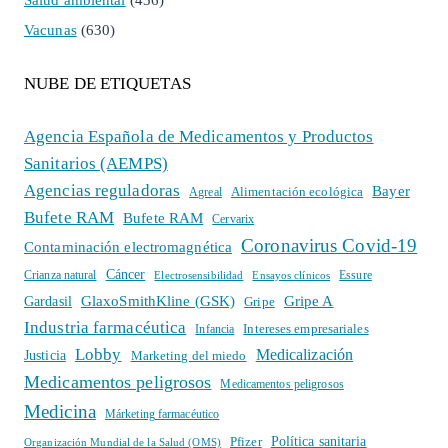
Vacunas
(630)
NUBE DE ETIQUETAS
Agencia Española de Medicamentos y Productos
Sanitarios (AEMPS)
Agencias reguladoras
Bayer
Alimentación ecológica
Agreal
Bufete RAM
Bufete RAM
Cervarix
Coronavirus Covid-19
Contaminación electromagnética
Cáncer
Crianza natural
Electrosensibilidad
Ensayos clínicos
Essure
GlaxoSmithKline (GSK)
Gripe A
Gardasil
Gripe
Industria farmacéutica
Intereses empresariales
Infancia
Lobby
Medicalización
Justicia
Marketing del miedo
Medicamentos peligrosos
Medicamentos peligrosos
Medicina
Márketing farmacéutico
Política sanitaria
Pfizer
Organización Mundial de la Salud (OMS)