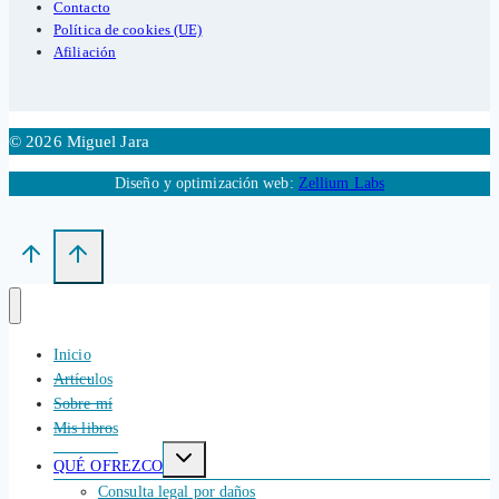
Contacto
Política de cookies (UE)
Afiliación
© 2026 Miguel Jara
Diseño y optimización web:
Zellium Labs
Inicio
Artículos
Sobre mí
Mis libros
Alternar
QUÉ OFREZCO
menú
hijo
Consulta legal por daños