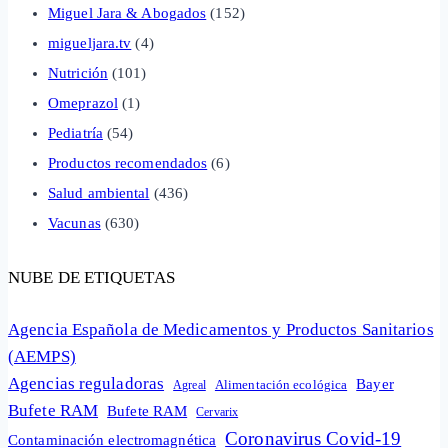
Miguel Jara & Abogados
(152)
migueljara.tv
(4)
Nutrición
(101)
Omeprazol
(1)
Pediatría
(54)
Productos recomendados
(6)
Salud ambiental
(436)
Vacunas
(630)
NUBE DE ETIQUETAS
Agencia Española de Medicamentos y Productos Sanitarios
(AEMPS)
Agencias reguladoras
Bayer
Alimentación ecológica
Agreal
Bufete RAM
Bufete RAM
Cervarix
Coronavirus Covid-19
Contaminación electromagnética