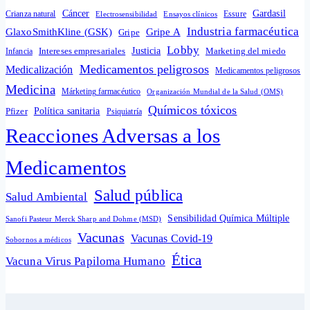
Cáncer
Gardasil
Crianza natural
Electrosensibilidad
Ensayos clínicos
Essure
Industria farmacéutica
GlaxoSmithKline (GSK)
Gripe A
Gripe
Lobby
Intereses empresariales
Justicia
Infancia
Marketing del miedo
Medicamentos peligrosos
Medicalización
Medicamentos peligrosos
Medicina
Márketing farmacéutico
Organización Mundial de la Salud (OMS)
Químicos tóxicos
Política sanitaria
Pfizer
Psiquiatría
Reacciones Adversas a los
Medicamentos
Salud pública
Salud Ambiental
Sensibilidad Química Múltiple
Sanofi Pasteur Merck Sharp and Dohme (MSD)
Vacunas
Vacunas Covid-19
Sobornos a médicos
Ética
Vacuna Virus Papiloma Humano