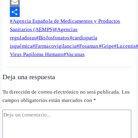
LinkedIn
Email
Etiquetas
#
Agencia Española de Medicamentos y Productos
Share
de
Sanitarios (AEMPS)
#
Agencias
la
reguladoras
#
Bisfosfonatos
#
cardiopatía
entrada:
isquémica
#
Farmacovigilancia
#
Fosamax
#
Gripe
#
Lucentis
Virus Papiloma Humano
#
Vacunas
Deja una respuesta
Tu dirección de correo electrónico no será publicada.
Los
campos obligatorios están marcados con
*