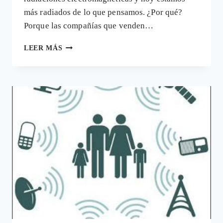
más radiados de lo que pensamos. ¿Por qué?
Porque las compañías que venden…
FRAUDE
LEER MÁS
EN
LAS
EMISIÓN
DE
RADIACIONES
DE
LOS
TELÉFONOS
MÓVILES.
HUBO
UN
DIESELGATE
Y
HAY
UN
PHONEGATE