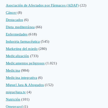
Asociación de Afectados por Fármacos (ADAF)
(22)
Cáncer
(8)
Destacados
(6)
Dieta mediterránea
(66)
Enfermedades
(618)
Industria farmacéutica
(545)
Marketing del miedo
(280)
Medicalización
(733)
Medicamentos peligrosos
(1.021)
Medicina
(984)
Medicina integrativa
(6)
Miguel Jara & Abogados
(152)
migueljara.tv
(4)
Nutrición
(101)
Omeprazol
(1)