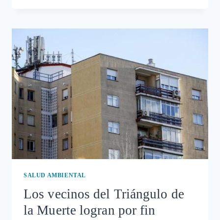
DEL
TELÉFONO
MÓVIL
DURANTE
EL
EMBARAZO
SE
RELACIONA
CON
EL
TDAH
SALUD AMBIENTAL
Los vecinos del Triángulo de
la Muerte logran por fin