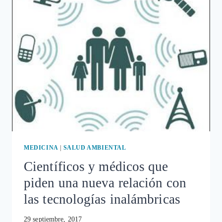
QUE
SE
OCULTAN
DATOS
SOBRE
LA
SEGURIDAD
DE
LOS
TELÉFONOS
MÓVILES
MEDICINA
|
SALUD AMBIENTAL
Científicos y médicos que
piden una nueva relación con
las tecnologías inalámbricas
29 septiembre, 2017