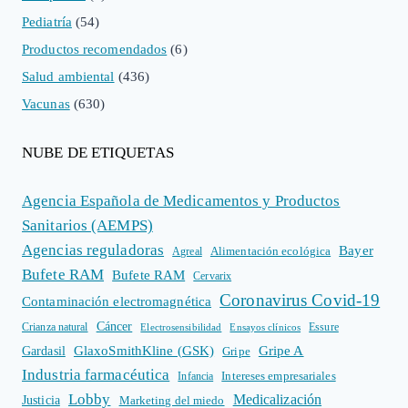
Pediatría
(54)
Productos recomendados
(6)
Salud ambiental
(436)
Vacunas
(630)
NUBE DE ETIQUETAS
Agencia Española de Medicamentos y Productos
Sanitarios (AEMPS)
Agencias reguladoras
Bayer
Alimentación ecológica
Agreal
Bufete RAM
Bufete RAM
Cervarix
Coronavirus Covid-19
Contaminación electromagnética
Cáncer
Crianza natural
Electrosensibilidad
Ensayos clínicos
Essure
GlaxoSmithKline (GSK)
Gripe A
Gardasil
Gripe
Industria farmacéutica
Intereses empresariales
Infancia
Lobby
Medicalización
Justicia
Marketing del miedo