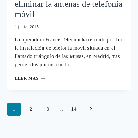
eliminar la antenas de telefonía
móvil
1 junio, 2015
La operadora France Telecom ha retirado por fin
la instalación de telefonía móvil situada en el
llamado triángulo de las Musas, en Madrid, tras
perder dos juicios con la…
LOS
LEER MÁS
VECINOS
DEL
TRIÁNGULO
DE
Navegación
Siguiente
1
2
3
…
14
LA
MUERTE
de
página
LOGRAN
página
POR
FIN