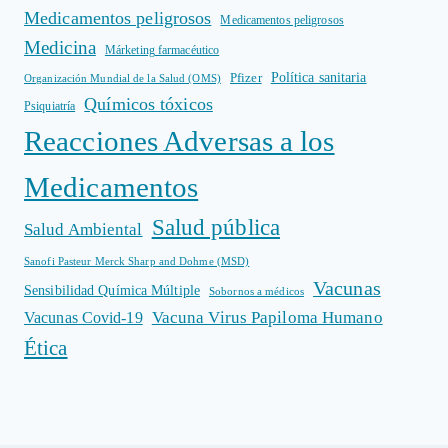
Medicamentos peligrosos
Medicamentos peligrosos
Medicina
Márketing farmacéutico
Política sanitaria
Pfizer
Organización Mundial de la Salud (OMS)
Químicos tóxicos
Psiquiatría
Reacciones Adversas a los
Medicamentos
Salud pública
Salud Ambiental
Sanofi Pasteur Merck Sharp and Dohme (MSD)
Vacunas
Sensibilidad Química Múltiple
Sobornos a médicos
Vacuna Virus Papiloma Humano
Vacunas Covid-19
Ética