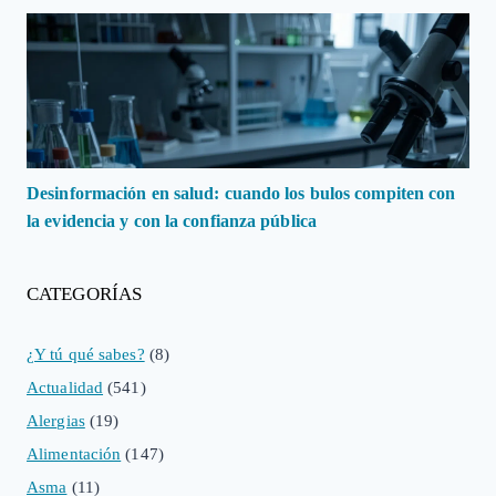
Desinformación en salud: cuando los bulos compiten con
la evidencia y con la confianza pública
CATEGORÍAS
¿Y tú qué sabes?
(8)
Actualidad
(541)
Alergias
(19)
Alimentación
(147)
Asma
(11)