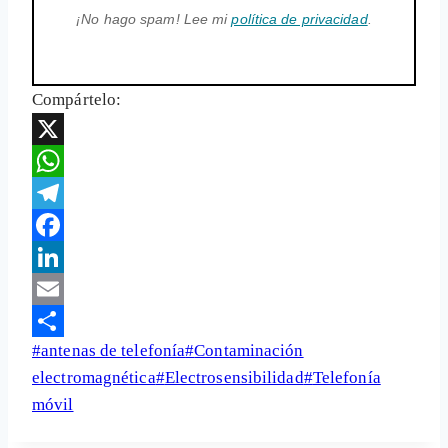
¡No hago spam! Lee mi
política de privacidad
.
Compártelo:
X
WhatsApp
Telegram
Facebook
LinkedIn
Email
Etiquetas
#
antenas de telefonía
#
Contaminación
Share
de
electromagnética
#
Electrosensibilidad
#
Telefonía
la
móvil
entrada: