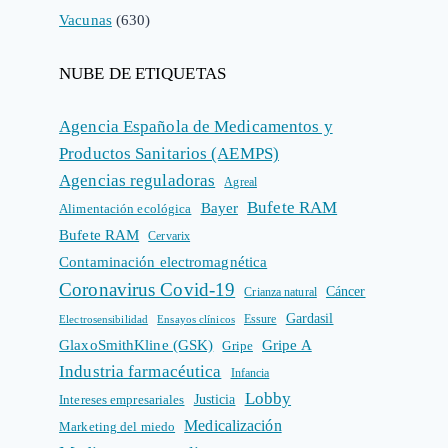
Vacunas
(630)
NUBE DE ETIQUETAS
Agencia Española de Medicamentos y
Productos Sanitarios (AEMPS)
Agencias reguladoras
Agreal
Bufete RAM
Bayer
Alimentación ecológica
Bufete RAM
Cervarix
Contaminación electromagnética
Coronavirus Covid-19
Cáncer
Crianza natural
Gardasil
Electrosensibilidad
Ensayos clínicos
Essure
GlaxoSmithKline (GSK)
Gripe A
Gripe
Industria farmacéutica
Infancia
Lobby
Intereses empresariales
Justicia
Medicalización
Marketing del miedo