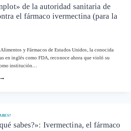
plot» de la autoridad sanitaria de
tra el fármaco ivermectina (para la
 Alimentos y Fármacos de Estados Unidos, la conocida
las en inglés como FDA, reconoce ahora que violó su
como institución…
EL
«COMPLOT»
DE
LA
AUTORIDAD
SANITARIA
DE
SABES?
USA
qué sabes?»: Ivermectina, el fármaco
CONTRA