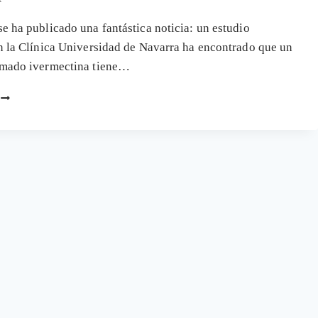
LA
COVID
e ha publicado una fantástica noticia: un estudio
n la Clínica Universidad de Navarra ha encontrado que un
amado ivermectina tiene…
LA
IVERMECTINA,
EL
FÁRMACO
PARA
LA
COVID
BARATO,
EFICAZ
Y
SEGURO
QUE
PARECE
QUE
NO