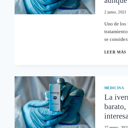
aunque 
2 junio, 2021
Uno de los 
tratamiento
se conside
LEER MÁS
MEDICINA
La iver
barato,
interes
27 enero, 202