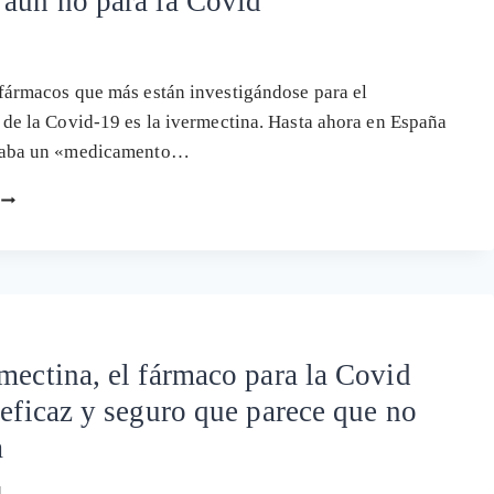
aún no para la Covid
LA
COVID
QUE
AÚN
fármacos que más están investigándose para el
NO
 de la Covid-19 es la ivermectina. Hasta ahora en España
SE
APRUEBA
raba un «medicamento…
COMIENZA
A
VENDERSE
EN
ESPAÑA
LA
IVERMECTINA
(PROMETEDOR
mectina, el fármaco para la Covid
TRATAMIENTO)
 eficaz y seguro que parece que no
AUNQUE
AÚN
a
NO
PARA
1