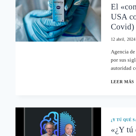
El «com
USA con
Covid)
12 abril, 2024
Agencia de
por sus sig
autoridad 
LEER MÁS
¿Y TÚ QUÉ 
«¿Y tú 