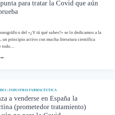
punta para tratar la Covid que aún
EL
FÁRMACO
prueba
IVERMECTINA
(PARA
LA
COVID)
onográfico del «¿Y tú qué sabes?» se lo dedicamos a la
, un principio activo con mucha literatura científica
ue todo…
«¿Y
TÚ
QUÉ
SABES?»:
IVERMECTINA,
EL
FÁRMACO
DES
|
INDUSTRIA FARMACÉUTICA
QUE
za a venderse en España la
DESPUNTA
tina (prometedor tratamiento)
PARA
TRATAR