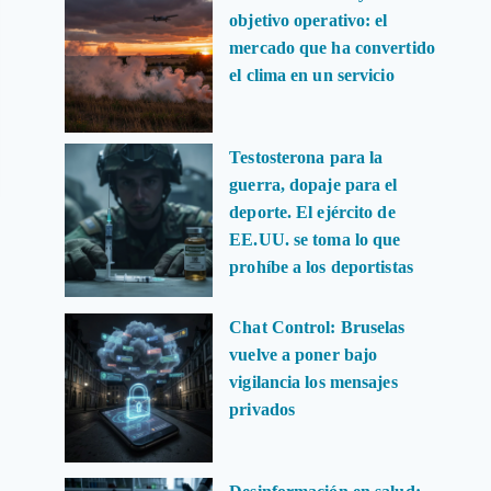
objetivo operativo: el
mercado que ha convertido
el clima en un servicio
Testosterona para la
guerra, dopaje para el
deporte. El ejército de
EE.UU. se toma lo que
prohíbe a los deportistas
Chat Control: Bruselas
vuelve a poner bajo
vigilancia los mensajes
privados