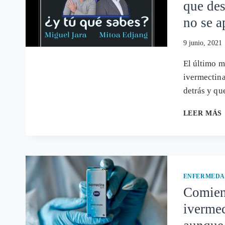
que des
no se a
9 junio, 2021
El último m
ivermectina
detrás y q
LEER MÁS
ENFERMEDA
Comien
ivermec