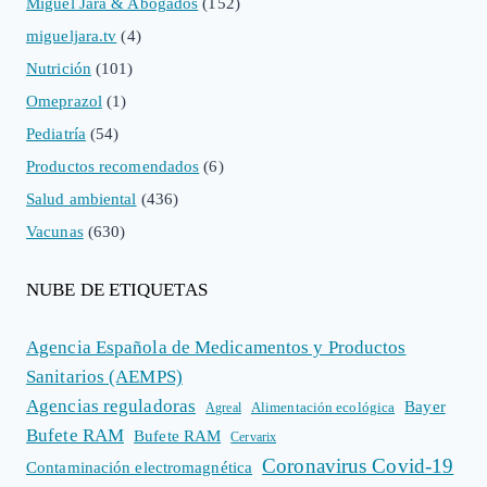
Miguel Jara & Abogados
(152)
migueljara.tv
(4)
Nutrición
(101)
Omeprazol
(1)
Pediatría
(54)
Productos recomendados
(6)
Salud ambiental
(436)
Vacunas
(630)
NUBE DE ETIQUETAS
Agencia Española de Medicamentos y Productos
Sanitarios (AEMPS)
Agencias reguladoras
Bayer
Alimentación ecológica
Agreal
Bufete RAM
Bufete RAM
Cervarix
Coronavirus Covid-19
Contaminación electromagnética