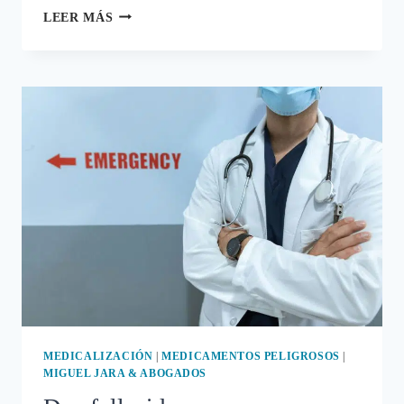
TOCANDO
LEER MÁS
LOS
HUEVOS:
EL
INCÓMODO
SÍMBOLO
DE
LA
ESPECULACIÓN
ALIMENTARIA
MEDICALIZACIÓN
|
MEDICAMENTOS PELIGROSOS
|
MIGUEL JARA & ABOGADOS