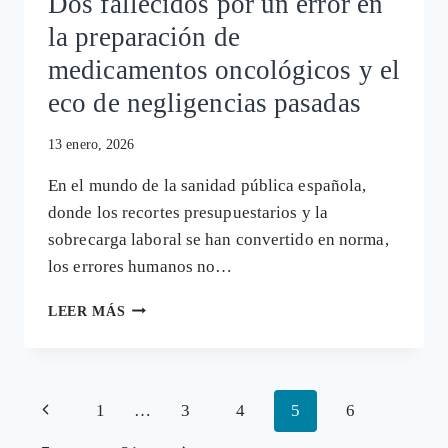
Dos fallecidos por un error en
la preparación de
medicamentos oncológicos y el
eco de negligencias pasadas
13 enero, 2026
En el mundo de la sanidad pública española,
donde los recortes presupuestarios y la
sobrecarga laboral se han convertido en norma,
los errores humanos no…
DOS
LEER MÁS
FALLECIDOS
POR
UN
ERROR
Navegación
Página
1
…
3
4
5
6
EN
LA
de
anterior