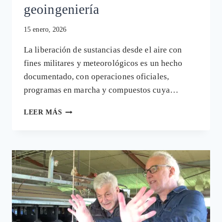
geoingeniería
15 enero, 2026
La liberación de sustancias desde el aire con
fines militares y meteorológicos es un hecho
documentado, con operaciones oficiales,
programas en marcha y compuestos cuya…
CUANDO
LEER MÁS
EL
CIELO
SE
VUELVE
LABORATORIO:
HISTORIA,
RIESGOS
Y
VACÍO
DEMOCRÁTICO