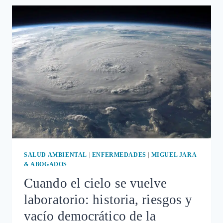
A
ALIMENTARSE
BIEN:
POR
QUÉ
LA
SALUD
NO
CABE
EN
UN
ENVASE
SALUD AMBIENTAL
|
ENFERMEDADES
|
MIGUEL JARA
& ABOGADOS
Cuando el cielo se vuelve
laboratorio: historia, riesgos y
vacío democrático de la