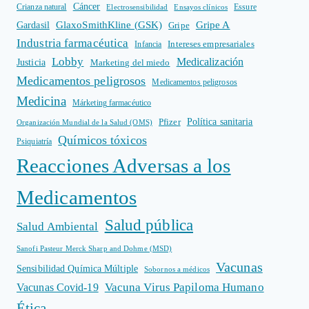
Cáncer
Crianza natural
Electrosensibilidad
Ensayos clínicos
Essure
GlaxoSmithKline (GSK)
Gripe A
Gardasil
Gripe
Industria farmacéutica
Intereses empresariales
Infancia
Lobby
Medicalización
Justicia
Marketing del miedo
Medicamentos peligrosos
Medicamentos peligrosos
Medicina
Márketing farmacéutico
Política sanitaria
Pfizer
Organización Mundial de la Salud (OMS)
Químicos tóxicos
Psiquiatría
Reacciones Adversas a los
Medicamentos
Salud pública
Salud Ambiental
Sanofi Pasteur Merck Sharp and Dohme (MSD)
Vacunas
Sensibilidad Química Múltiple
Sobornos a médicos
Vacuna Virus Papiloma Humano
Vacunas Covid-19
Ética