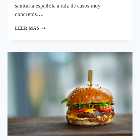
sanitaria española a raíz de casos muy
concretos….
PRIORIZAR
LEER MÁS
PACIENTES
RENTABLES:
CUANDO
LA
RENTABILIDAD
ECONÓMICA
ENTRA
EN
URGENCIAS