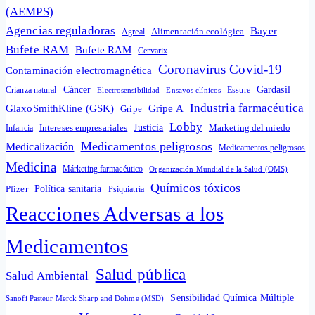
(AEMPS)
Agencias reguladoras
Bayer
Alimentación ecológica
Agreal
Bufete RAM
Bufete RAM
Cervarix
Coronavirus Covid-19
Contaminación electromagnética
Cáncer
Gardasil
Crianza natural
Electrosensibilidad
Ensayos clínicos
Essure
Industria farmacéutica
GlaxoSmithKline (GSK)
Gripe A
Gripe
Lobby
Intereses empresariales
Justicia
Infancia
Marketing del miedo
Medicamentos peligrosos
Medicalización
Medicamentos peligrosos
Medicina
Márketing farmacéutico
Organización Mundial de la Salud (OMS)
Químicos tóxicos
Política sanitaria
Pfizer
Psiquiatría
Reacciones Adversas a los
Medicamentos
Salud pública
Salud Ambiental
Sensibilidad Química Múltiple
Sanofi Pasteur Merck Sharp and Dohme (MSD)