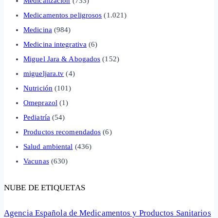
Medicalización
(733)
Medicamentos peligrosos
(1.021)
Medicina
(984)
Medicina integrativa
(6)
Miguel Jara & Abogados
(152)
migueljara.tv
(4)
Nutrición
(101)
Omeprazol
(1)
Pediatría
(54)
Productos recomendados
(6)
Salud ambiental
(436)
Vacunas
(630)
NUBE DE ETIQUETAS
Agencia Española de Medicamentos y Productos Sanitarios