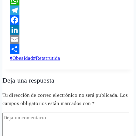
X
WhatsApp
Telegram
Facebook
LinkedIn
Email
Etiquetas
#
Obesidad
#
Retatrutida
Share
de
la
Deja una respuesta
entrada:
Tu dirección de correo electrónico no será publicada.
Los
campos obligatorios están marcados con
*