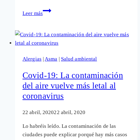
Al
Leer más
psiquiátrico
por
padecer
Sensibilidad
Química
Alergias
|
Asma
|
Salud ambiental
Múltiple
(SQM)
Covid-19: La contaminación
del aire vuelve más letal al
coronavirus
22 abril, 2020
22 abril, 2020
Lo habréis leído. La contaminación de las
ciudades puede explicar porqué hay más casos