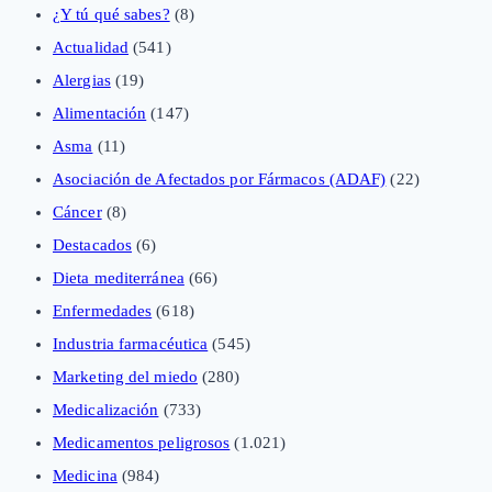
¿Y tú qué sabes?
(8)
Actualidad
(541)
Alergias
(19)
Alimentación
(147)
Asma
(11)
Asociación de Afectados por Fármacos (ADAF)
(22)
Cáncer
(8)
Destacados
(6)
Dieta mediterránea
(66)
Enfermedades
(618)
Industria farmacéutica
(545)
Marketing del miedo
(280)
Medicalización
(733)
Medicamentos peligrosos
(1.021)
Medicina
(984)