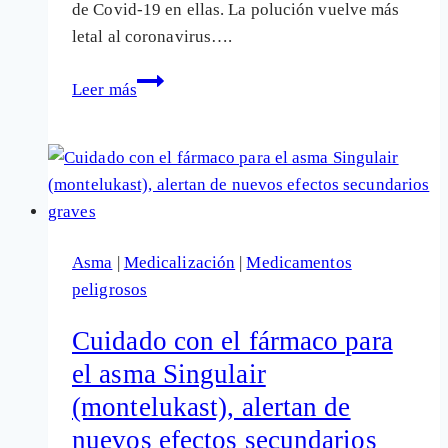
de Covid-19 en ellas. La polución vuelve más
letal al coronavirus….
Covid-
Leer más
19:
La
contaminación
del
aire
vuelve
Asma
|
Medicalización
|
Medicamentos
más
peligrosos
letal
al
Cuidado con el fármaco para
coronavirus
el asma Singulair
(montelukast), alertan de
nuevos efectos secundarios