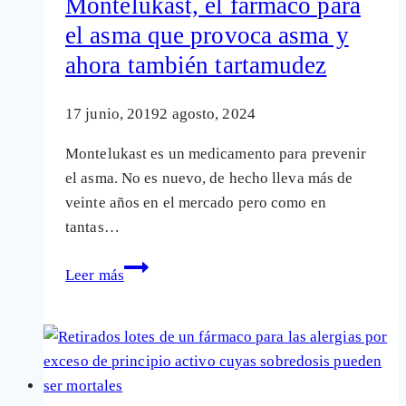
Montelukast, el fármaco para
(montelukast),
el asma que provoca asma y
alertan
ahora también tartamudez
de
nuevos
efectos
17 junio, 2019
2 agosto, 2024
secundarios
Montelukast es un medicamento para prevenir
graves
el asma. No es nuevo, de hecho lleva más de
veinte años en el mercado pero como en
tantas…
Montelukast,
Leer más
el
fármaco
para
el
asma