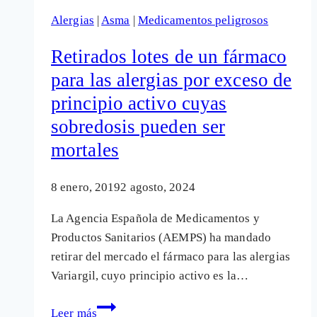
que
Alergias
|
Asma
|
Medicamentos peligrosos
provoca
asma
Retirados lotes de un fármaco
y
para las alergias por exceso de
ahora
principio activo cuyas
también
tartamudez
sobredosis pueden ser
mortales
8 enero, 2019
2 agosto, 2024
La Agencia Española de Medicamentos y
Productos Sanitarios (AEMPS) ha mandado
retirar del mercado el fármaco para las alergias
Variargil, cuyo principio activo es la…
Retirados
Leer más