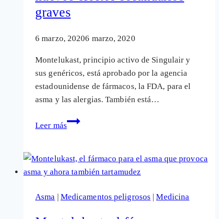
graves
6 marzo, 2020
6 marzo, 2020
Montelukast, principio activo de Singulair y
sus genéricos, está aprobado por la agencia
estadounidense de fármacos, la FDA, para el
asma y las alergias. También está…
Cuidado
Leer más
con
el
fármaco
para
el
Asma
|
Medicamentos peligrosos
|
Medicina
asma
Singulair