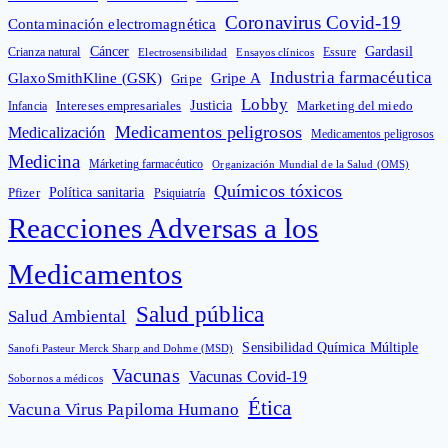
Coronavirus Covid-19
Contaminación electromagnética
Cáncer
Gardasil
Crianza natural
Electrosensibilidad
Ensayos clínicos
Essure
Industria farmacéutica
GlaxoSmithKline (GSK)
Gripe A
Gripe
Lobby
Intereses empresariales
Justicia
Infancia
Marketing del miedo
Medicamentos peligrosos
Medicalización
Medicamentos peligrosos
Medicina
Márketing farmacéutico
Organización Mundial de la Salud (OMS)
Químicos tóxicos
Política sanitaria
Pfizer
Psiquiatría
Reacciones Adversas a los
Medicamentos
Salud pública
Salud Ambiental
Sensibilidad Química Múltiple
Sanofi Pasteur Merck Sharp and Dohme (MSD)
Vacunas
Vacunas Covid-19
Sobornos a médicos
Ética
Vacuna Virus Papiloma Humano