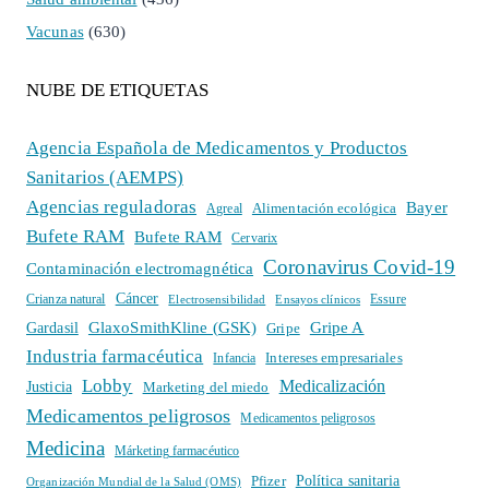
Vacunas
(630)
NUBE DE ETIQUETAS
Agencia Española de Medicamentos y Productos
Sanitarios (AEMPS)
Agencias reguladoras
Bayer
Alimentación ecológica
Agreal
Bufete RAM
Bufete RAM
Cervarix
Coronavirus Covid-19
Contaminación electromagnética
Cáncer
Crianza natural
Electrosensibilidad
Ensayos clínicos
Essure
GlaxoSmithKline (GSK)
Gripe A
Gardasil
Gripe
Industria farmacéutica
Intereses empresariales
Infancia
Lobby
Medicalización
Justicia
Marketing del miedo
Medicamentos peligrosos
Medicamentos peligrosos
Medicina
Márketing farmacéutico
Política sanitaria
Pfizer
Organización Mundial de la Salud (OMS)