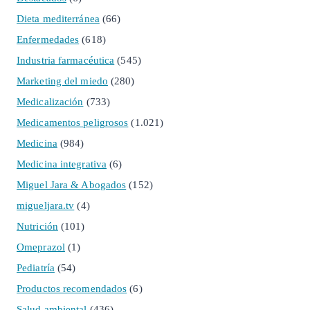
Dieta mediterránea
(66)
Enfermedades
(618)
Industria farmacéutica
(545)
Marketing del miedo
(280)
Medicalización
(733)
Medicamentos peligrosos
(1.021)
Medicina
(984)
Medicina integrativa
(6)
Miguel Jara & Abogados
(152)
migueljara.tv
(4)
Nutrición
(101)
Omeprazol
(1)
Pediatría
(54)
Productos recomendados
(6)
Salud ambiental
(436)