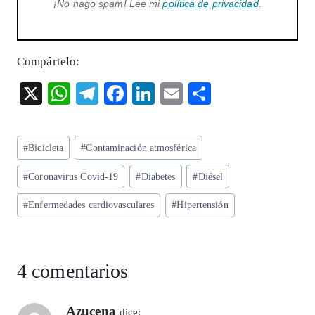
¡No hago spam! Lee mi
política de privacidad
.
Compártelo:
X
W
T
F
Li
E
S
ha
el
ac
n
m
ha
ts
eg
eb
ke
ai
re
Etiquetas
#
Bicicleta
#
Contaminación atmosférica
A
ra
o
dI
l
de
p
m
o
n
#
Coronavirus Covid-19
#
Diabetes
#
Diésel
la
entrada:
p
k
#
Enfermedades cardiovasculares
#
Hipertensión
4 comentarios
Azucena
dice: