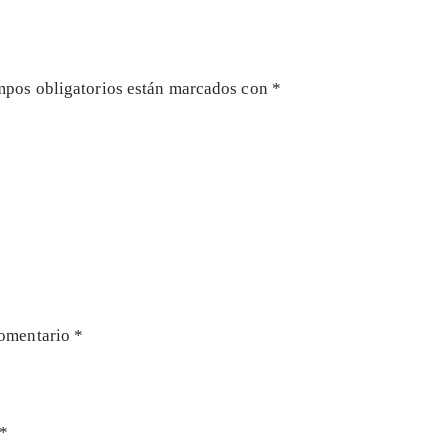
mpos obligatorios están marcados con
*
omentario
*
*