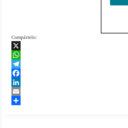
Compártelo:
X
WhatsApp
Telegram
Facebook
LinkedIn
Email
Share