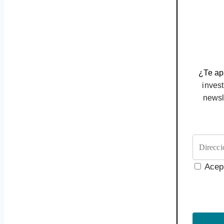
¿Te apa
invest
newsl
Acep