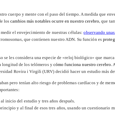
estro cuerpo y mente con el paso del tiempo. A medida que env
de los
cambios más notables ocurre en nuestro cerebro
, que ta
 medir el envejecimiento de nuestras células:
observando unas 
s cromosomas, que contienen nuestro ADN. Su función es
proteg
so se les considera una especie de «reloj biológico» que marca 
la longitud de los telómeros y
cómo funciona nuestro cerebro
. 
ersidad Rovira i Virgili (URV) decidió hacer un estudio más de
ban pero tenían alto riesgo de problemas cardíacos y de memo
mportantes:
al inicio del estudio y tres años después.
principio y al final de esos tres años, usando un cuestionario 