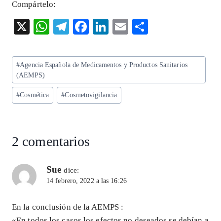
Compártelo:
X
W
T
F
Li
E
S
ha
el
ac
n
m
ha
ts
eg
eb
ke
ai
re
Etiquetas
#
Agencia Española de Medicamentos y Productos Sanitarios
A
ra
o
dI
l
de
(AEMPS)
p
m
o
n
la
#
Cosmética
#
Cosmetovigilancia
entrada:
p
k
2 comentarios
Sue
dice:
14 febrero, 2022 a las 16:26
En la conclusión de la AEMPS :
«En todos los casos los efectos no deseados se debían a