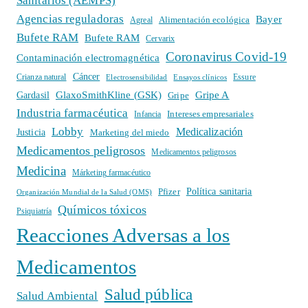
Sanitarios (AEMPS)
Agencias reguladoras
Bayer
Alimentación ecológica
Agreal
Bufete RAM
Bufete RAM
Cervarix
Coronavirus Covid-19
Contaminación electromagnética
Cáncer
Crianza natural
Electrosensibilidad
Ensayos clínicos
Essure
GlaxoSmithKline (GSK)
Gripe A
Gardasil
Gripe
Industria farmacéutica
Intereses empresariales
Infancia
Lobby
Medicalización
Justicia
Marketing del miedo
Medicamentos peligrosos
Medicamentos peligrosos
Medicina
Márketing farmacéutico
Política sanitaria
Pfizer
Organización Mundial de la Salud (OMS)
Químicos tóxicos
Psiquiatría
Reacciones Adversas a los
Medicamentos
Salud pública
Salud Ambiental