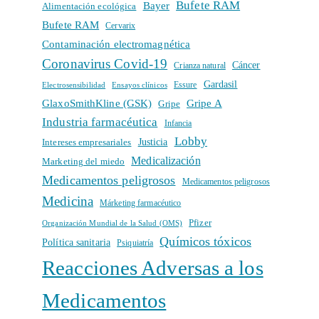
Bufete RAM
Bayer
Alimentación ecológica
Bufete RAM
Cervarix
Contaminación electromagnética
Coronavirus Covid-19
Cáncer
Crianza natural
Gardasil
Electrosensibilidad
Ensayos clínicos
Essure
GlaxoSmithKline (GSK)
Gripe A
Gripe
Industria farmacéutica
Infancia
Lobby
Intereses empresariales
Justicia
Medicalización
Marketing del miedo
Medicamentos peligrosos
Medicamentos peligrosos
Medicina
Márketing farmacéutico
Pfizer
Organización Mundial de la Salud (OMS)
Químicos tóxicos
Política sanitaria
Psiquiatría
Reacciones Adversas a los
Medicamentos