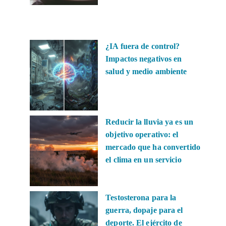
¿IA fuera de control?
Impactos negativos en
salud y medio ambiente
Reducir la lluvia ya es un
objetivo operativo: el
mercado que ha convertido
el clima en un servicio
Testosterona para la
guerra, dopaje para el
deporte. El ejército de