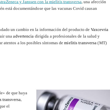
traZeneca y Janssen con la mielitis transversa
, una afección
bién está documentándose que las vacunas Covid causan
ndado un cambio en la información del producto de
Vaxcevria
luir una
advertencia
dirigida a profesionales de la salud y
ar atentos a los posibles síntomas de
mielitis transversa
(MT)
le» de que haya
is transversa
,
que el