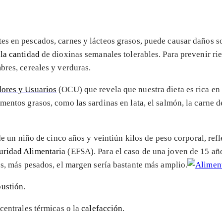
tes en pescados, carnes y lácteos grasos, puede causar daños so
la cantidad
de dioxinas semanales tolerables. Para prevenir rie
bres, cereales y verduras.
dores y Usuarios
(OCU) que revela que nuestra dieta es rica e
imentos grasos, como las sardinas en lata, el salmón, la carne 
 de un niño de cinco años y veintiún kilos de peso corporal, re
uridad Alimentaria
(EFSA). Para el caso de una joven de 15 años
os, más pesados, el margen sería bastante más amplio.
bustión
.
centrales térmicas o la
calefacción
.