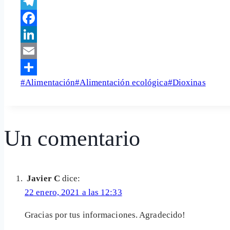
WhatsApp
Telegram
Facebook
LinkedIn
Email
Etiquetas
#
Alimentación
#
Alimentación ecológica
#
Dioxinas
Share
de
la
entrada:
Un comentario
Javier C
dice:
22 enero, 2021 a las 12:33
Gracias por tus informaciones. Agradecido!