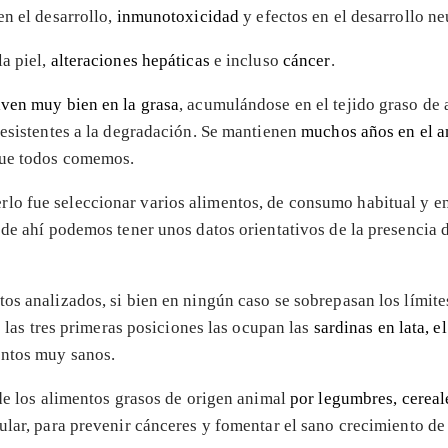
en el desarrollo,
inmunotoxicidad
y efectos en el desarrollo ne
a piel,
alteraciones hepáticas
e incluso
cáncer
.
lven muy bien en la grasa
, acumulándose en el tejido graso de 
resistentes a la degradación. Se mantienen
muchos años en el 
 que todos comemos.
o fue seleccionar varios alimentos, de consumo habitual y env
r de ahí podemos tener unos datos orientativos de la presencia
os analizados, si bien en ningún caso se sobrepasan los límites
e las tres primeras posiciones las ocupan las
sardinas en lata, e
entos muy sanos.
 de los alimentos grasos de origen animal
por legumbres, cereale
ular, para prevenir cánceres y fomentar el sano crecimiento de