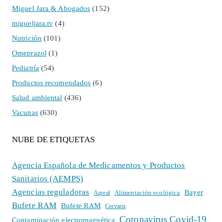
Miguel Jara & Abogados
(152)
migueljara.tv
(4)
Nutrición
(101)
Omeprazol
(1)
Pediatría
(54)
Productos recomendados
(6)
Salud ambiental
(436)
Vacunas
(630)
NUBE DE ETIQUETAS
Agencia Española de Medicamentos y Productos
Sanitarios (AEMPS)
Agencias reguladoras
Bayer
Alimentación ecológica
Agreal
Bufete RAM
Bufete RAM
Cervarix
Coronavirus Covid-19
Contaminación electromagnética