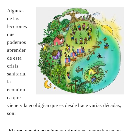
Algunas
de las
lecciones
que
podemos
aprender
de esta
crisis
sanitaria,
la
económi
ca que
viene y la ecológica que es desde hace varias décadas,
son:
-El
crecimiento económico infinito
es imposible en un