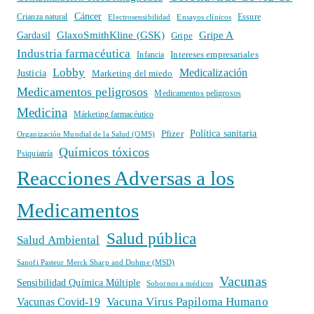
Cáncer
Crianza natural
Electrosensibilidad
Ensayos clínicos
Essure
GlaxoSmithKline (GSK)
Gripe A
Gardasil
Gripe
Industria farmacéutica
Intereses empresariales
Infancia
Lobby
Medicalización
Justicia
Marketing del miedo
Medicamentos peligrosos
Medicamentos peligrosos
Medicina
Márketing farmacéutico
Política sanitaria
Pfizer
Organización Mundial de la Salud (OMS)
Químicos tóxicos
Psiquiatría
Reacciones Adversas a los
Medicamentos
Salud pública
Salud Ambiental
Sanofi Pasteur Merck Sharp and Dohme (MSD)
Vacunas
Sensibilidad Química Múltiple
Sobornos a médicos
Vacuna Virus Papiloma Humano
Vacunas Covid-19