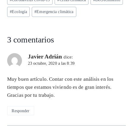
A
ra
o
dI
l
de
p
m
o
n
#
Ecología
#
Emergencia climática
la
entrada:
p
k
3 comentarios
Javier Adrián
dice:
23 octubre, 2020 a las 8:39
Muy buen artículo. Contar con este análisis en los
tiempos que estamos viviendo es de gran interés.
Gracias por tu trabajo.
Responder