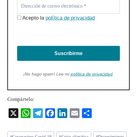
Acepto la
política de privacidad
Suscribirme
¡No hago spam! Lee mi
política de privacidad
.
Compártelo:
X
W
T
F
Li
E
S
ha
el
ac
n
m
ha
ts
eg
eb
ke
ai
re
Etiquetas
#
Coronavirus Covid-19
#
Crisis climática
#
Decrecimiento