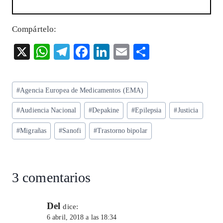
Compártelo:
X
W
T
F
Li
E
S
ha
el
ac
n
m
ha
ts
eg
eb
ke
ai
re
Etiquetas
#
Agencia Europea de Medicamentos (EMA)
A
ra
o
dI
l
de
p
m
o
n
#
Audiencia Nacional
#
Depakine
#
Epilepsia
#
Justicia
la
entrada:
p
k
#
Migrañas
#
Sanofi
#
Trastorno bipolar
3 comentarios
Del
dice:
6 abril, 2018 a las 18:34