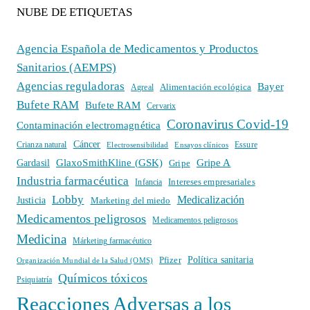
NUBE DE ETIQUETAS
Agencia Española de Medicamentos y Productos
Sanitarios (AEMPS)
Agencias reguladoras
Bayer
Alimentación ecológica
Agreal
Bufete RAM
Bufete RAM
Cervarix
Coronavirus Covid-19
Contaminación electromagnética
Cáncer
Crianza natural
Electrosensibilidad
Ensayos clínicos
Essure
GlaxoSmithKline (GSK)
Gripe A
Gardasil
Gripe
Industria farmacéutica
Intereses empresariales
Infancia
Lobby
Medicalización
Justicia
Marketing del miedo
Medicamentos peligrosos
Medicamentos peligrosos
Medicina
Márketing farmacéutico
Política sanitaria
Pfizer
Organización Mundial de la Salud (OMS)
Químicos tóxicos
Psiquiatría
Reacciones Adversas a los