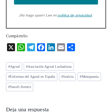
¡No hago spam! Lee mi
política de privacidad
.
Compártelo:
X
W
T
F
Li
E
S
ha
el
ac
n
m
ha
ts
eg
eb
ke
ai
re
Etiquetas
#
Agreal
#
Asociación Agreal Luchadoras
A
ra
o
dI
l
de
p
m
o
n
#
Enfermas del Agreal en España
#
Justicia
#
Menopausia
la
entrada:
p
k
#
Sanofi Aventis
Deja una respuesta