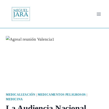
Saltar
al
contenido
MEDICALIZACIÓN
|
MEDICAMENTOS PELIGROSOS
|
MEDICINA
La Audiencia Nacional