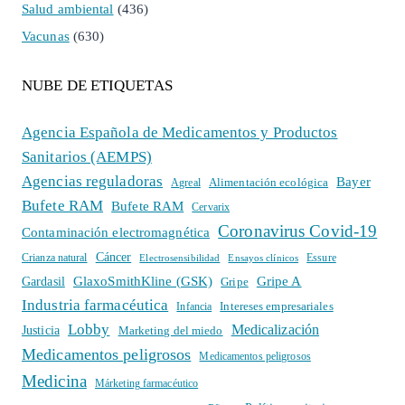
Salud ambiental
(436)
Vacunas
(630)
NUBE DE ETIQUETAS
Agencia Española de Medicamentos y Productos
Sanitarios (AEMPS)
Agencias reguladoras
Bayer
Alimentación ecológica
Agreal
Bufete RAM
Bufete RAM
Cervarix
Coronavirus Covid-19
Contaminación electromagnética
Cáncer
Crianza natural
Electrosensibilidad
Ensayos clínicos
Essure
GlaxoSmithKline (GSK)
Gripe A
Gardasil
Gripe
Industria farmacéutica
Intereses empresariales
Infancia
Lobby
Medicalización
Justicia
Marketing del miedo
Medicamentos peligrosos
Medicamentos peligrosos
Medicina
Márketing farmacéutico