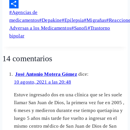
Email
Etiquetas
#
Agencias de
Share
de
medicamentos
#
Depakine
#
Epilepsia
#
Migrañas
#
Reaccion
la
Adversas a los Medicamentos
#
Sanofi
#
Trastorno
entrada:
bipolar
14 comentarios
José Antonio Motera Gómez
dice:
10 agosto, 2021 a las 20:48
Estuve ingresado dos en una clínica que se les suele
llamar San Juan de Dios, la primera vez fue en 2005 ,
6 meses y medieron durante ese tiempo quetiapina y
luego 5 años más tarde fue vuelto a ingresar en el
mismo centro médico de San Juan de Dios de San