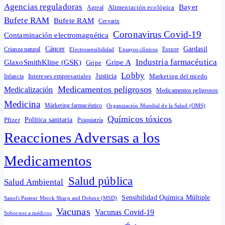
Agencias reguladoras
Bayer
Alimentación ecológica
Agreal
Bufete RAM
Bufete RAM
Cervarix
Coronavirus Covid-19
Contaminación electromagnética
Cáncer
Gardasil
Crianza natural
Electrosensibilidad
Ensayos clínicos
Essure
Industria farmacéutica
GlaxoSmithKline (GSK)
Gripe A
Gripe
Lobby
Intereses empresariales
Justicia
Infancia
Marketing del miedo
Medicamentos peligrosos
Medicalización
Medicamentos peligrosos
Medicina
Márketing farmacéutico
Organización Mundial de la Salud (OMS)
Químicos tóxicos
Política sanitaria
Pfizer
Psiquiatría
Reacciones Adversas a los
Medicamentos
Salud pública
Salud Ambiental
Sensibilidad Química Múltiple
Sanofi Pasteur Merck Sharp and Dohme (MSD)
Vacunas
Vacunas Covid-19
Sobornos a médicos