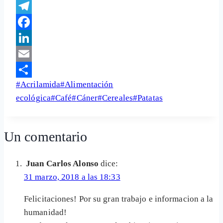
WhatsApp
Telegram
Facebook
LinkedIn
Email
Etiquetas
#
Acrilamida
#
Alimentación
Share
de
ecológica
#
Café
#
Cáner
#
Cereales
#
Patatas
la
entrada:
Un comentario
Juan Carlos Alonso
dice:
31 marzo, 2018 a las 18:33
Felicitaciones! Por su gran trabajo e informacion a la
humanidad!