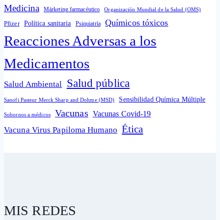
Medicina
Márketing farmacéutico
Organización Mundial de la Salud (OMS)
Químicos tóxicos
Política sanitaria
Pfizer
Psiquiatría
Reacciones Adversas a los
Medicamentos
Salud pública
Salud Ambiental
Sensibilidad Química Múltiple
Sanofi Pasteur Merck Sharp and Dohme (MSD)
Vacunas
Vacunas Covid-19
Sobornos a médicos
Ética
Vacuna Virus Papiloma Humano
MIS REDES