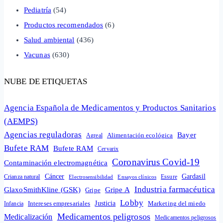
Pediatría
(54)
Productos recomendados
(6)
Salud ambiental
(436)
Vacunas
(630)
NUBE DE ETIQUETAS
Agencia Española de Medicamentos y Productos Sanitarios
(AEMPS)
Agencias reguladoras
Bayer
Alimentación ecológica
Agreal
Bufete RAM
Bufete RAM
Cervarix
Coronavirus Covid-19
Contaminación electromagnética
Cáncer
Gardasil
Crianza natural
Electrosensibilidad
Ensayos clínicos
Essure
Industria farmacéutica
GlaxoSmithKline (GSK)
Gripe A
Gripe
Lobby
Intereses empresariales
Justicia
Infancia
Marketing del miedo
Medicamentos peligrosos
Medicalización
Medicamentos peligrosos