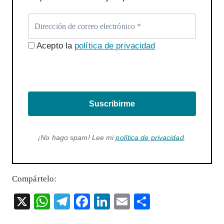
Acepto la
política de privacidad
Suscribirme
¡No hago spam! Lee mi
política de privacidad
.
Compártelo:
X
W
T
F
Li
E
S
ha
el
ac
n
m
ha