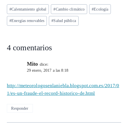
ts
eg
eb
ke
ai
re
Etiquetas
#
Calentamiento global
#
Cambio climático
#
Ecología
A
ra
o
dI
l
de
p
m
o
n
#
Energías renovables
#
Salud pública
la
entrada:
p
k
4 comentarios
Mito
dice:
29 enero, 2017 a las 8:18
http://meteorologosenlaniebla.blogspot.com.es/2017/0
1/es-un-fraude-el-record-historico-de.html
Responder