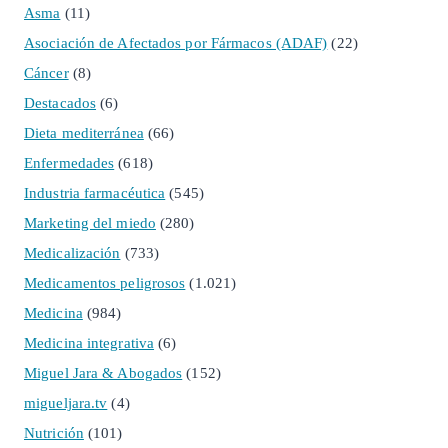
Asma
(11)
Asociación de Afectados por Fármacos (ADAF)
(22)
Cáncer
(8)
Destacados
(6)
Dieta mediterránea
(66)
Enfermedades
(618)
Industria farmacéutica
(545)
Marketing del miedo
(280)
Medicalización
(733)
Medicamentos peligrosos
(1.021)
Medicina
(984)
Medicina integrativa
(6)
Miguel Jara & Abogados
(152)
migueljara.tv
(4)
Nutrición
(101)