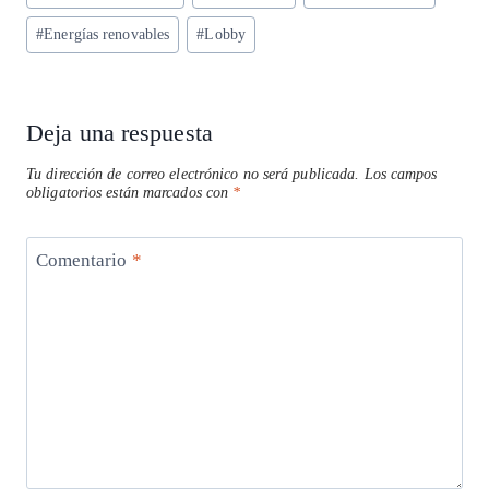
A
ra
o
dI
l
de
p
m
o
n
#
Energías renovables
#
Lobby
la
entrada:
p
k
Deja una respuesta
Tu dirección de correo electrónico no será publicada.
Los campos
obligatorios están marcados con
*
Comentario
*