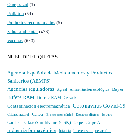
Omeprazol
(1)
Pediatría
(54)
Productos recomendados
(6)
Salud ambiental
(436)
Vacunas
(630)
NUBE DE ETIQUETAS
Agencia Española de Medicamentos y Productos
Sanitarios (AEMPS)
Agencias reguladoras
Bayer
Alimentación ecológica
Agreal
Bufete RAM
Bufete RAM
Cervarix
Coronavirus Covid-19
Contaminación electromagnética
Cáncer
Crianza natural
Electrosensibilidad
Ensayos clínicos
Essure
GlaxoSmithKline (GSK)
Gripe A
Gardasil
Gripe
Industria farmacéutica
Intereses empresariales
Infancia