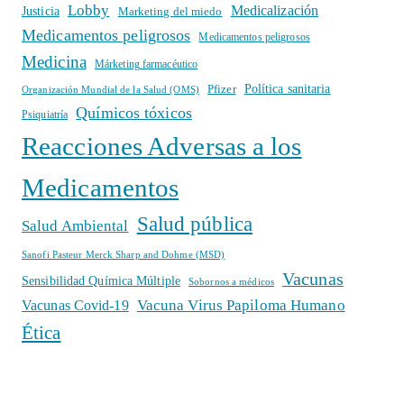
Lobby
Medicalización
Justicia
Marketing del miedo
Medicamentos peligrosos
Medicamentos peligrosos
Medicina
Márketing farmacéutico
Política sanitaria
Pfizer
Organización Mundial de la Salud (OMS)
Químicos tóxicos
Psiquiatría
Reacciones Adversas a los
Medicamentos
Salud pública
Salud Ambiental
Sanofi Pasteur Merck Sharp and Dohme (MSD)
Vacunas
Sensibilidad Química Múltiple
Sobornos a médicos
Vacuna Virus Papiloma Humano
Vacunas Covid-19
Ética