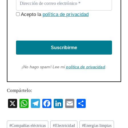
Acepto la
política de privacidad
Suscribirme
¡No hago spam! Lee mi
política de privacidad
.
Compártelo:
X
W
T
F
Li
E
S
ha
el
ac
n
m
ha
ts
eg
eb
ke
ai
re
Etiquetas
#
Compañías eléctricas
#
Electricidad
#
Energías limpias