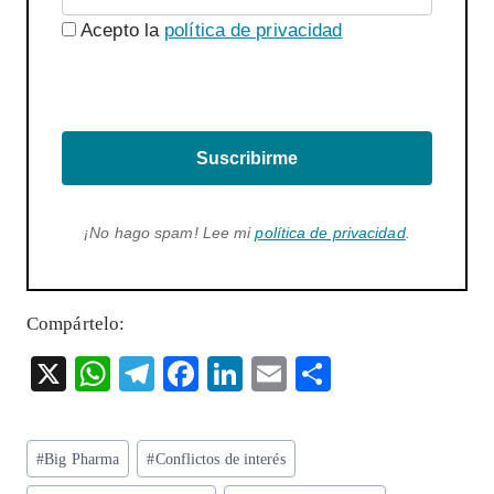
Acepto la
política de privacidad
Suscribirme
¡No hago spam! Lee mi
política de privacidad
.
Compártelo:
X
W
T
F
Li
E
S
ha
el
ac
n
m
ha
ts
eg
eb
ke
ai
re
Etiquetas
#
Big Pharma
#
Conflictos de interés
A
ra
o
dI
l
de