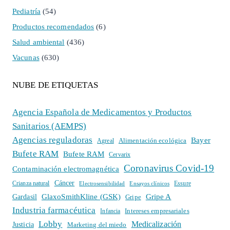
Pediatría
(54)
Productos recomendados
(6)
Salud ambiental
(436)
Vacunas
(630)
NUBE DE ETIQUETAS
Agencia Española de Medicamentos y Productos
Sanitarios (AEMPS)
Agencias reguladoras
Bayer
Alimentación ecológica
Agreal
Bufete RAM
Bufete RAM
Cervarix
Coronavirus Covid-19
Contaminación electromagnética
Cáncer
Crianza natural
Electrosensibilidad
Ensayos clínicos
Essure
GlaxoSmithKline (GSK)
Gripe A
Gardasil
Gripe
Industria farmacéutica
Intereses empresariales
Infancia
Lobby
Medicalización
Justicia
Marketing del miedo