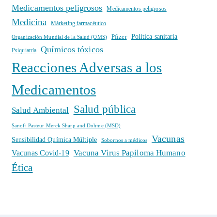
Medicamentos peligrosos
Medicamentos peligrosos
Medicina
Márketing farmacéutico
Política sanitaria
Pfizer
Organización Mundial de la Salud (OMS)
Químicos tóxicos
Psiquiatría
Reacciones Adversas a los
Medicamentos
Salud pública
Salud Ambiental
Sanofi Pasteur Merck Sharp and Dohme (MSD)
Vacunas
Sensibilidad Química Múltiple
Sobornos a médicos
Vacuna Virus Papiloma Humano
Vacunas Covid-19
Ética