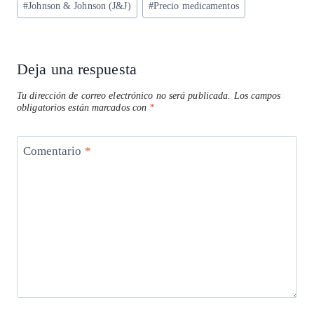
p
m
o
n
#
Johnson & Johnson (J&J)
#
Precio medicamentos
la
entrada:
p
k
Deja una respuesta
Tu dirección de correo electrónico no será publicada.
Los campos
obligatorios están marcados con
*
Comentario
*