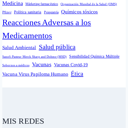
Medicina
Márketing farmacéutico
Organización Mundial de la Salud (OMS)
Químicos tóxicos
Política sanitaria
Pfizer
Psiquiatría
Reacciones Adversas a los
Medicamentos
Salud pública
Salud Ambiental
Sensibilidad Química Múltiple
Sanofi Pasteur Merck Sharp and Dohme (MSD)
Vacunas
Vacunas Covid-19
Sobornos a médicos
Ética
Vacuna Virus Papiloma Humano
MIS REDES