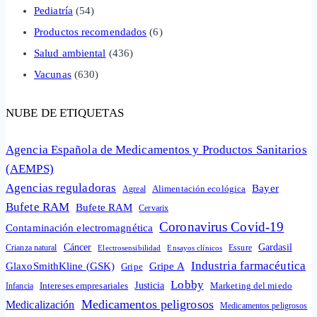
Pediatría
(54)
Productos recomendados
(6)
Salud ambiental
(436)
Vacunas
(630)
NUBE DE ETIQUETAS
Agencia Española de Medicamentos y Productos Sanitarios
(AEMPS)
Agencias reguladoras
Bayer
Alimentación ecológica
Agreal
Bufete RAM
Bufete RAM
Cervarix
Coronavirus Covid-19
Contaminación electromagnética
Cáncer
Gardasil
Crianza natural
Electrosensibilidad
Ensayos clínicos
Essure
Industria farmacéutica
GlaxoSmithKline (GSK)
Gripe A
Gripe
Lobby
Intereses empresariales
Justicia
Infancia
Marketing del miedo
Medicamentos peligrosos
Medicalización
Medicamentos peligrosos