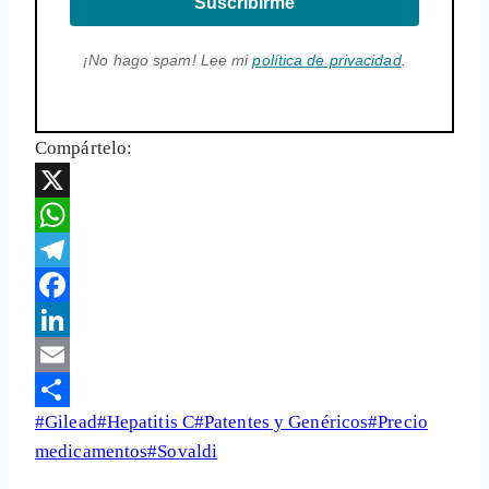
Suscribirme
¡No hago spam! Lee mi
política de privacidad
.
Compártelo:
X
WhatsApp
Telegram
Facebook
LinkedIn
Email
Etiquetas
#
Gilead
#
Hepatitis C
#
Patentes y Genéricos
#
Precio
Share
de
medicamentos
#
Sovaldi
la