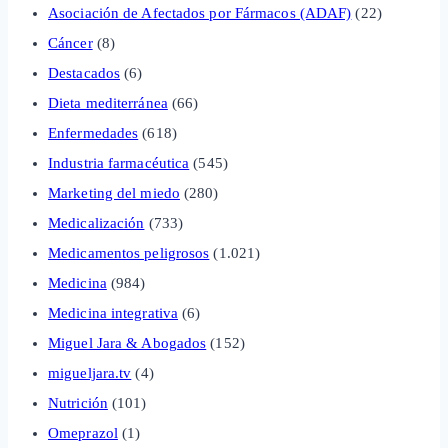
Asociación de Afectados por Fármacos (ADAF)
(22)
Cáncer
(8)
Destacados
(6)
Dieta mediterránea
(66)
Enfermedades
(618)
Industria farmacéutica
(545)
Marketing del miedo
(280)
Medicalización
(733)
Medicamentos peligrosos
(1.021)
Medicina
(984)
Medicina integrativa
(6)
Miguel Jara & Abogados
(152)
migueljara.tv
(4)
Nutrición
(101)
Omeprazol
(1)