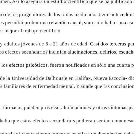
men. Así lo asegura un estudio científico que se ha publicado 
o de los progenitores de los niños medicados tiene
antecedent
les permitió probar una
relación causal
, sino solo hallar una a
r mejor el trabajo científico.
s y adultos jóvenes de 6 a 21 años de edad.
Casi dos terceras pa
sos efectos secundarios incluían
alucinaciones, delirios, escuc
 los
efectos psicóticos
, fueron notificados en sólo una cuarta p
de la Universidad de Dalhousie en Halifax, Nueva Escocia- d
s familiares de enfermedad mental. Y añade que las conclusion
 fármacos pueden provocar alucinaciones y otros síntomas ps
haba que estos efectos secundarios pudieran ser tan comunes»
on el suficiente rigor a tenor de las
cifras de diagnóstico del