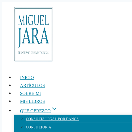
Saltar
al
contenido
INICIO
ARTÍCULOS
SOBRE MÍ
MIS LIBROS
QUÉ OFREZCO
CONSULTA LEGAL POR DAÑOS
CONSULTORÍA