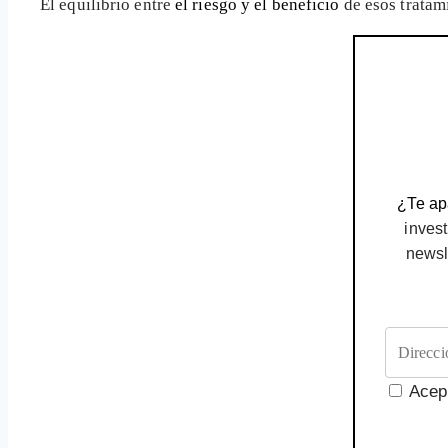
El equilibrio entre
el riesgo y el beneficio
de esos tratam
¿Te apa
invest
newsl
Acep