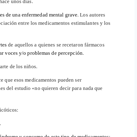
hace unos días.
es de una enfermedad mental grave
. Los autores
sociación entre los medicamentos estimulantes y los
rtes
de aquellos a quienes se recetaron fármacos
har voces y/o problemas de percepción
.
arte de los niños.
ice que esos medicamentos pueden ser
es del estudio «no quieren decir para nada que
icóticos:
.
 síndrome y consumo de este tipo de medicamentos
: