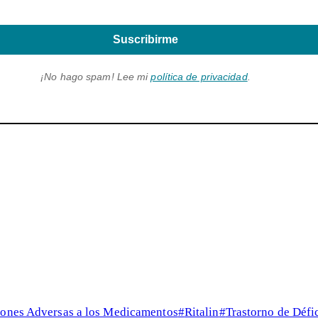
Suscribirme
¡No hago spam! Lee mi
política de privacidad
.
ones Adversas a los Medicamentos
#
Ritalin
#
Trastorno de Défi