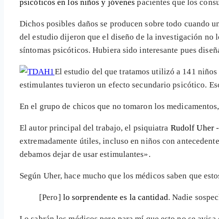
psicóticos en los niños y jóvenes
pacientes que los consu
Dichos posibles daños se producen sobre todo cuando un
del estudio dijeron que el diseño de la investigación no 
síntomas psicóticos. Hubiera sido interesante pues diseña
El estudio del que tratamos utilizó a 141 niño
estimulantes tuvieron un efecto secundario psicótico. E
En el grupo de chicos que no tomaron los medicamentos,
El autor principal del trabajo, el psiquiatra
Rudolf Uher
-
extremadamente útiles, incluso en niños con antecedente
debamos dejar de usar estimulantes».
Según Uher, hace mucho que los médicos saben que estos
[Pero]
lo sorprendente es la cantidad
. Nadie sospec
Lo sabrán los médicos pero para mí que esto no se avisa c