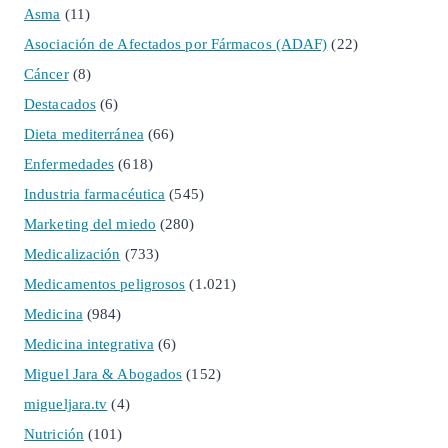
Asma
(11)
Asociación de Afectados por Fármacos (ADAF)
(22)
Cáncer
(8)
Destacados
(6)
Dieta mediterránea
(66)
Enfermedades
(618)
Industria farmacéutica
(545)
Marketing del miedo
(280)
Medicalización
(733)
Medicamentos peligrosos
(1.021)
Medicina
(984)
Medicina integrativa
(6)
Miguel Jara & Abogados
(152)
migueljara.tv
(4)
Nutrición
(101)