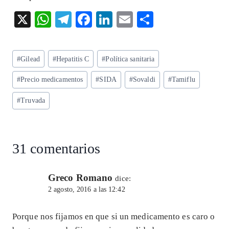
X
W
T
F
Li
E
S
ha
el
ac
n
m
ha
ts
eg
eb
ke
ai
re
Etiquetas
#
Gilead
#
Hepatitis C
#
Política sanitaria
A
ra
o
dI
l
de
p
m
o
n
#
Precio medicamentos
#
SIDA
#
Sovaldi
#
Tamiflu
la
entrada:
p
k
#
Truvada
31 comentarios
Greco Romano
dice:
2 agosto, 2016 a las 12:42
Porque nos fijamos en que si un medicamento es caro o