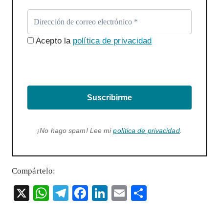
Acepto la
política de privacidad
Suscribirme
¡No hago spam! Lee mi
política de privacidad
.
Compártelo:
X
W
T
F
Li
E
S
ha
el
ac
n
m
ha