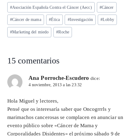
ts
eg
eb
ke
ai
re
Etiquetas
#
Asociación Española Contra el Cáncer (Aecc)
#
Cáncer
A
ra
o
dI
l
de
p
m
o
n
#
Cáncer de mama
#
Ética
#
Investigación
#
Lobby
la
entrada:
p
k
#
Marketing del miedo
#
Roche
15 comentarios
Ana Porroche-Escudero
dice:
4 noviembre, 2013 a las 23:32
Hola Miguel y lectores,
Pensé que os interesaría saber que Oncogrrrls y
marimachos cancerosas se complacen en anunciar un
evento público sobre «Cáncer de Mama y
Corporalidades Disidentes» el próximo sábado 9 de