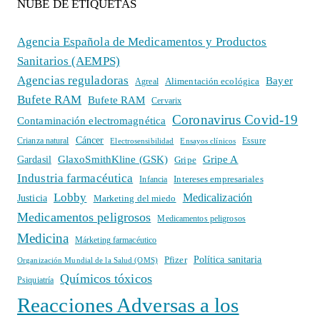
NUBE DE ETIQUETAS
Agencia Española de Medicamentos y Productos
Sanitarios (AEMPS)
Agencias reguladoras
Bayer
Alimentación ecológica
Agreal
Bufete RAM
Bufete RAM
Cervarix
Coronavirus Covid-19
Contaminación electromagnética
Cáncer
Crianza natural
Electrosensibilidad
Ensayos clínicos
Essure
GlaxoSmithKline (GSK)
Gripe A
Gardasil
Gripe
Industria farmacéutica
Intereses empresariales
Infancia
Lobby
Medicalización
Justicia
Marketing del miedo
Medicamentos peligrosos
Medicamentos peligrosos
Medicina
Márketing farmacéutico
Política sanitaria
Pfizer
Organización Mundial de la Salud (OMS)
Químicos tóxicos
Psiquiatría
Reacciones Adversas a los