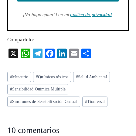
¡No hago spam! Lee mi
política de privacidad
.
Compártelo:
X
W
T
F
Li
E
S
ha
el
ac
n
m
ha
ts
eg
eb
ke
ai
re
Etiquetas
#
Mercurio
#
Químicos tóxicos
#
Salud Ambiental
A
ra
o
dI
l
de
p
m
o
n
#
Sensibilidad Química Múltiple
la
entrada:
p
k
#
Síndromes de Sensibilización Central
#
Tiomersal
10 comentarios