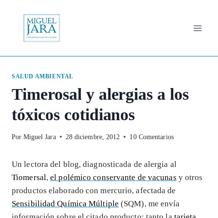
Saltar
al
contenido
SALUD AMBIENTAL
Timerosal y alergias a los
tóxicos cotidianos
Por
Miguel Jara
28 diciembre, 2012
10 Comentarios
Un lectora del blog, diagnosticada de alergia al
Tiomersal
,
el polémico conservante de vacunas
y otros
productos elaborado con mercurio, afectada de
Sensibilidad Química Múltiple
(SQM), me envía
información sobre el citado producto; tanto la
tarjeta