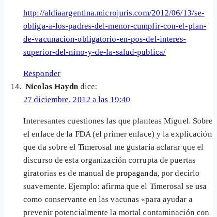
http://aldiaargentina.microjuris.com/2012/06/13/se-
obliga-a-los-padres-del-menor-cumplir-con-el-plan-
de-vacunacion-obligatorio-en-pos-del-interes-
superior-del-nino-y-de-la-salud-publica/
Responder
Nicolas Haydn
dice:
27 diciembre, 2012 a las 19:40
Interesantes cuestiones las que planteas Miguel. Sobre
el enlace de la FDA (el primer enlace) y la explicación
que da sobre el Timerosal me gustaría aclarar que el
discurso de esta organización corrupta de puertas
giratorias es de manual de
propaganda
, por decirlo
suavemente. Ejemplo: afirma que el Timerosal se usa
como conservante en las vacunas «para ayudar a
prevenir potencialmente la mortal contaminación con