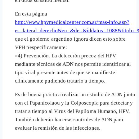
en duda su salud mental.
En esta página
http://www.hpvmedicalcenter.com.ar/mas-info.asp?
es=lateral_derecho&en=&de=&iddatos=1088&titul
que el gobierno argentino ignora dicen esto sobre
VPH pespecíficamente:
«4) Prevención. La detección precoz del HPV
mediante técnicas de ADN nos permite identificar al
tipo viral presente antes de que se manifieste
clínicamente pudiendo tratarlo a tiempo.
Es de buena práctica realizar un estudio de ADN junto
con el Papanicolaou y la Colposcopía para detectar y
tratar a tiempo al Virus del Papiloma Humano, HPV.
También deberán hacerse controles de ADN para
evaluar la remisión de las infecciones.