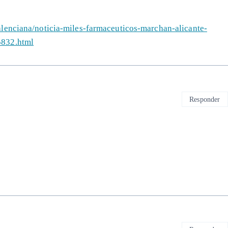
lenciana/noticia-miles-farmaceuticos-marchan-alicante-
5832.html
Responder