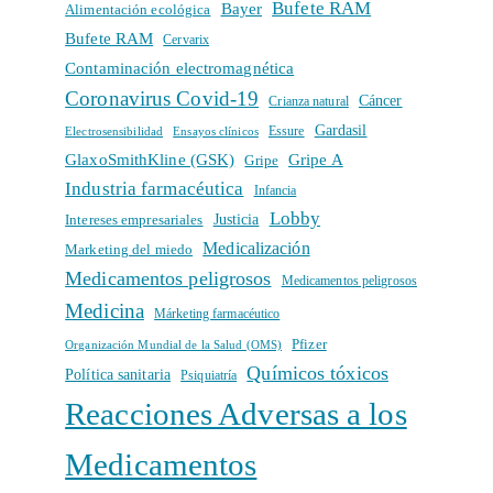
Bufete RAM
Bayer
Alimentación ecológica
Bufete RAM
Cervarix
Contaminación electromagnética
Coronavirus Covid-19
Cáncer
Crianza natural
Gardasil
Electrosensibilidad
Ensayos clínicos
Essure
GlaxoSmithKline (GSK)
Gripe A
Gripe
Industria farmacéutica
Infancia
Lobby
Intereses empresariales
Justicia
Medicalización
Marketing del miedo
Medicamentos peligrosos
Medicamentos peligrosos
Medicina
Márketing farmacéutico
Pfizer
Organización Mundial de la Salud (OMS)
Químicos tóxicos
Política sanitaria
Psiquiatría
Reacciones Adversas a los
Medicamentos