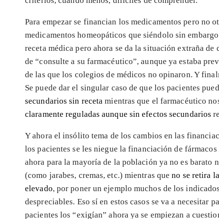
criterios, cuando menos, difíciles de comprender.
Para empezar se financian los medicamentos pero no ot
medicamentos homeopáticos que siéndolo sin embargo 
receta médica pero ahora se da la situación extraña de
de “consulte a su farmacéutico”, aunque ya estaba pre
de las que los colegios de médicos no opinaron. Y final
Se puede dar el singular caso de que los pacientes pue
secundarios sin receta
mientras que el farmacéutico nos
claramente reguladas aunque sin efectos secundarios
re
Y ahora el insólito tema de los cambios en las financia
los pacientes se les niegue la financiación de fármaco
ahora para la mayoría de la población ya no es barato n
(como jarabes, cremas, etc.) mientras que
no se retira l
elevado
, por poner un ejemplo muchos de los indicado
despreciables. Eso sí en estos casos se va a necesitar 
pacientes los “exigían” ahora ya se empiezan a cuestio