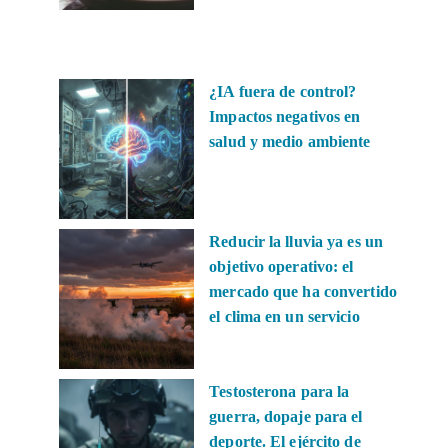
¿IA fuera de control?
Impactos negativos en
salud y medio ambiente
Reducir la lluvia ya es un
objetivo operativo: el
mercado que ha convertido
el clima en un servicio
Testosterona para la
guerra, dopaje para el
deporte. El ejército de