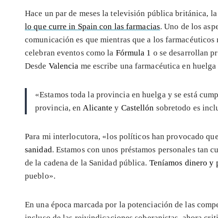
Hace un par de meses la televisión pública británica, l
lo que curre in Spain con las farmacias
. Uno de los as
comunicación es que mientras que a los farmacéuticos n
celebran eventos como la
Fórmula 1
o se desarrollan pr
Desde
Valencia
me escribe una farmacéutica en huelga
«Estamos toda la provincia en huelga y se está cumpl
provincia, en
Alicante
y
Castellón
sobretodo es incl
Para mi interlocutora, «los políticos han provocado qu
sanidad
. Estamos con unos préstamos personales tan c
de la cadena de la Sanidad pública.
Teníamos dinero y 
pueblo».
En una época marcada por la potenciación de las comp
incluso de las reivindicaciones soberanistas, ahora cri