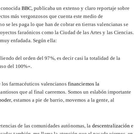
a conocida
BBC
, publicaba un extenso y claro reportaje sobre
pectos más vergonzosos que cuenta este medio de
o se les paga lo que han de cobrar en tierras valencianas se
oyectos faraónicos como la Ciudad de las Artes y las Ciencias.
 muy enfadada. Según ella:
iendo del orden del 97%, es decir casi la totalidad de la
uso del 100%».
e los farmacéuticos valencianos
financiemos la
uantiosos que al final caeremos. Somos un eslabón importante
poder
, estamos a pie de barrio, movemos a la gente, al
etencias de las comunidades autónomas, la
descentralización
e
ticadas también, me llama la atención que el pasado viernes, en