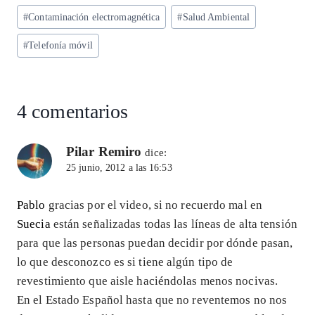
ts
eg
eb
ke
ai
re
Etiquetas
#
Contaminación electromagnética
#
Salud Ambiental
A
ra
o
dI
l
de
p
m
o
n
#
Telefonía móvil
la
entrada:
p
k
4 comentarios
Pilar Remiro
dice:
25 junio, 2012 a las 16:53
Pablo
gracias por el video, si no recuerdo mal en
Suecia
están señalizadas todas las líneas de alta tensión
para que las personas puedan decidir por dónde pasan,
lo que desconozco es si tiene algún tipo de
revestimiento que aisle haciéndolas menos nocivas.
En el Estado Español hasta que no reventemos no nos