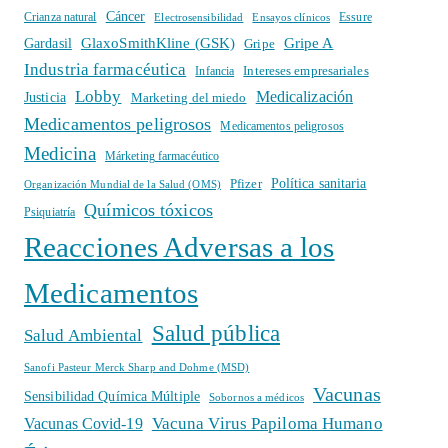
Cáncer
Crianza natural
Electrosensibilidad
Ensayos clínicos
Essure
GlaxoSmithKline (GSK)
Gripe A
Gardasil
Gripe
Industria farmacéutica
Intereses empresariales
Infancia
Lobby
Medicalización
Justicia
Marketing del miedo
Medicamentos peligrosos
Medicamentos peligrosos
Medicina
Márketing farmacéutico
Política sanitaria
Pfizer
Organización Mundial de la Salud (OMS)
Químicos tóxicos
Psiquiatría
Reacciones Adversas a los
Medicamentos
Salud pública
Salud Ambiental
Sanofi Pasteur Merck Sharp and Dohme (MSD)
Vacunas
Sensibilidad Química Múltiple
Sobornos a médicos
Vacuna Virus Papiloma Humano
Vacunas Covid-19