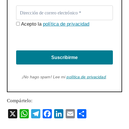
Acepto la
política de privacidad
Suscribirme
¡No hago spam! Lee mi
política de privacidad
.
Compártelo:
X
W
T
F
Li
E
S
ha
el
ac
n
m
ha