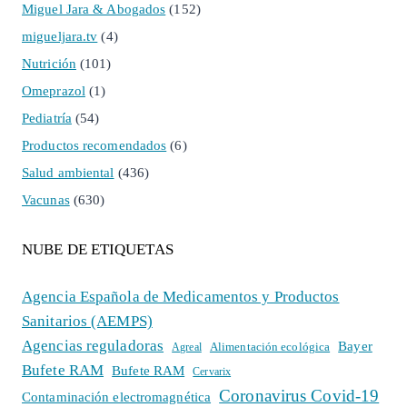
Miguel Jara & Abogados
(152)
migueljara.tv
(4)
Nutrición
(101)
Omeprazol
(1)
Pediatría
(54)
Productos recomendados
(6)
Salud ambiental
(436)
Vacunas
(630)
NUBE DE ETIQUETAS
Agencia Española de Medicamentos y Productos
Sanitarios (AEMPS)
Agencias reguladoras
Bayer
Alimentación ecológica
Agreal
Bufete RAM
Bufete RAM
Cervarix
Coronavirus Covid-19
Contaminación electromagnética