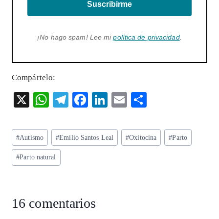
Suscribirme
¡No hago spam! Lee mi
política de privacidad
.
Compártelo:
X
W
T
F
Li
E
S
ha
el
ac
n
m
ha
ts
eg
eb
ke
ai
re
Etiquetas
#
Autismo
#
Emilio Santos Leal
#
Oxitocina
#
Parto
A
ra
o
dI
l
de
p
m
o
n
#
Parto natural
la
entrada:
p
k
16 comentarios