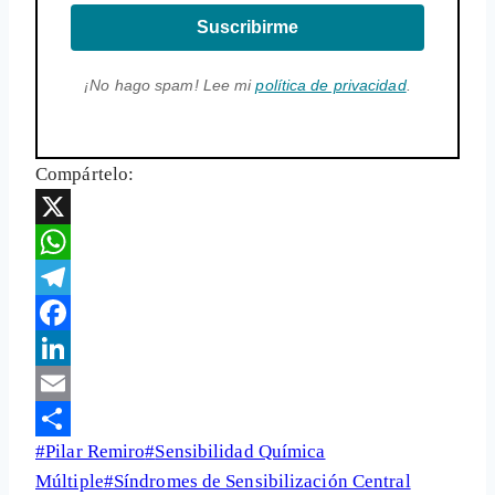
Suscribirme
¡No hago spam! Lee mi
política de privacidad
.
Compártelo:
X
WhatsApp
Telegram
Facebook
LinkedIn
Email
Etiquetas
#
Pilar Remiro
#
Sensibilidad Química
Share
de
Múltiple
#
Síndromes de Sensibilización Central