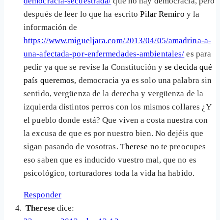
democracia-secuestrada/
que no hay democracia, pero
después de leer lo que ha escrito
Pilar Remiro
y la
información de
https://www.migueljara.com/2013/04/05/amadrina-a-
una-afectada-por-enfermedades-ambientales/
es para
pedir ya que se revise la Constitución y
se decida qué
país queremos
, democracia ya es solo una palabra sin
sentido, vergüenza de la derecha y vergüenza de la
izquierda distintos perros con los mismos collares ¿Y
el pueblo donde está? Que viven a costa nuestra con
la excusa de que es por nuestro bien. No dejéis que
sigan pasando de vosotras.
Therese
no te preocupes
eso saben que es inducido vuestro mal, que no es
psicológico, torturadores toda la vida ha habido.
Responder
Therese
dice: