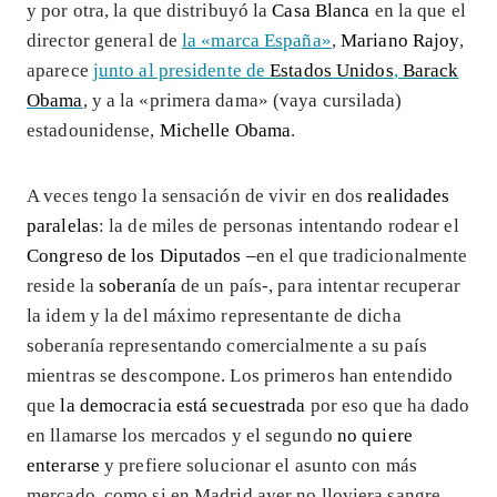
y por otra, la que distribuyó la
Casa Blanca
en la que el
director general de
la «marca España»
,
Mariano Rajoy
,
aparece
junto al presidente de
Estados Unidos
,
Barack
Obama
, y a la «primera dama» (vaya cursilada)
estadounidense,
Michelle Obama
.
A veces tengo la sensación de vivir en dos
realidades
paralelas
: la de miles de personas intentando rodear el
Congreso de los Diputados –
en el que tradicionalmente
reside la
soberanía
de un país-, para intentar recuperar
la idem y la del máximo representante de dicha
soberanía representando comercialmente a su país
mientras se descompone. Los primeros han entendido
que
la democracia está secuestrada
por eso que ha dado
en llamarse los mercados y el segundo
no quiere
enterarse
y prefiere solucionar el asunto con más
mercado, como si en Madrid ayer no lloviera sangre.