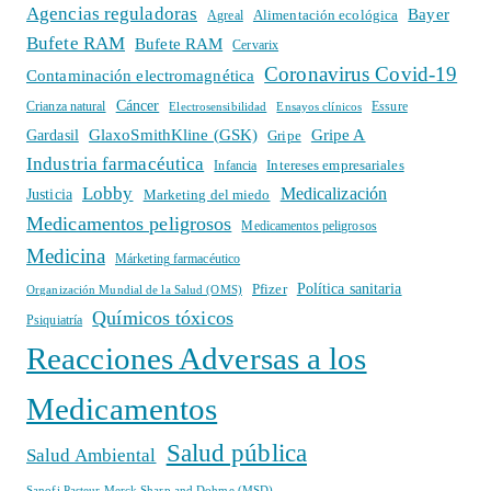
Agencias reguladoras
Bayer
Alimentación ecológica
Agreal
Bufete RAM
Bufete RAM
Cervarix
Coronavirus Covid-19
Contaminación electromagnética
Cáncer
Crianza natural
Electrosensibilidad
Ensayos clínicos
Essure
GlaxoSmithKline (GSK)
Gripe A
Gardasil
Gripe
Industria farmacéutica
Intereses empresariales
Infancia
Lobby
Medicalización
Justicia
Marketing del miedo
Medicamentos peligrosos
Medicamentos peligrosos
Medicina
Márketing farmacéutico
Política sanitaria
Pfizer
Organización Mundial de la Salud (OMS)
Químicos tóxicos
Psiquiatría
Reacciones Adversas a los
Medicamentos
Salud pública
Salud Ambiental
Sanofi Pasteur Merck Sharp and Dohme (MSD)