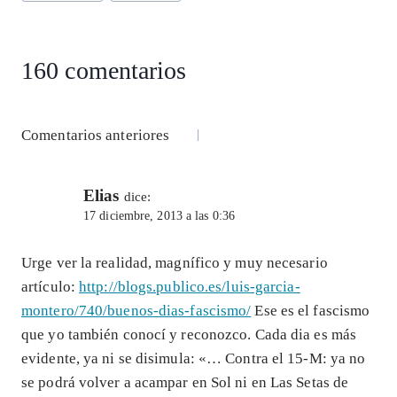
A
ra
o
dI
l
de
p
m
o
n
la
entrada:
p
k
160 comentarios
Navegación
Comentarios anteriores
de
Elias
comentarios
dice:
17 diciembre, 2013 a las 0:36
Urge ver la realidad, magnífico y muy necesario
artículo:
http://blogs.publico.es/luis-garcia-
montero/740/buenos-dias-fascismo/
Ese es el fascismo
que yo también conocí y reconozco. Cada dia es más
evidente, ya ni se disimula: «… Contra el 15-M: ya no
se podrá volver a acampar en Sol ni en Las Setas de