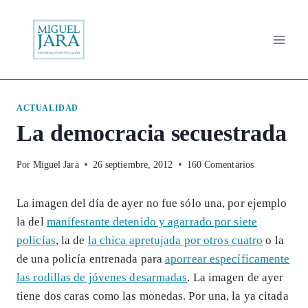
Saltar
al
contenido
ACTUALIDAD
La democracia secuestrada
Por
Miguel Jara
26 septiembre, 2012
160 Comentarios
La imagen del día de ayer no fue sólo una, por ejemplo
la del
manifestante detenido y agarrado por siete
policías
, la de
la chica apretujada por otros cuatro
o la
de una policía entrenada para
aporrear específicamente
las rodillas de jóvenes desarmadas
. La imagen de ayer
tiene dos caras como las monedas. Por una, la ya citada