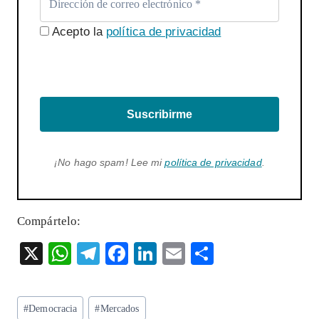
Acepto la
política de privacidad
Suscribirme
¡No hago spam! Lee mi
política de privacidad
.
Compártelo:
X
W
T
F
Li
E
S
ha
el
ac
n
m
ha
ts
eg
eb
ke
ai
re
Etiquetas
#
Democracia
#
Mercados