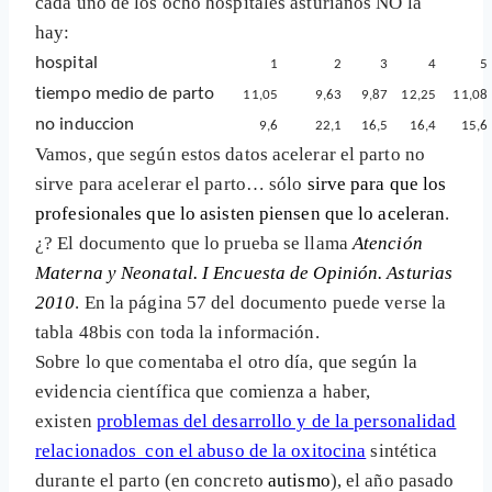
cada uno de los ocho hospitales asturianos NO la
hay:
hospital
1
2
3
4
5
tiempo medio de parto
11,05
9,63
9,87
12,25
11,08
no induccion
9,6
22,1
16,5
16,4
15,6
Vamos, que según estos datos acelerar el parto no
sirve para acelerar el parto… sólo
sirve para que los
profesionales que lo asisten piensen que lo aceleran
.
¿? El documento que lo prueba se llama
Atención
Materna y Neonatal. I Encuesta de Opinión. Asturias
2010
. En la página 57 del documento puede verse la
tabla 48bis con toda la información.
Sobre lo que comentaba el otro día, que según la
evidencia científica que comienza a haber,
existen
problemas del desarrollo y de la personalidad
relacionados con el abuso de la oxitocina
sintética
durante el parto (en concreto
autismo
), el año pasado