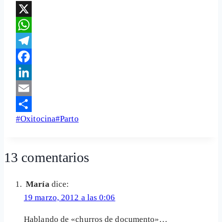
X
WhatsApp
Telegram
Facebook
LinkedIn
Email
Etiquetas
#
Oxitocina
#
Parto
Share
de
la
13 comentarios
entrada:
María
dice:
19 marzo, 2012 a las 0:06
Hablando de «churros de documento»…