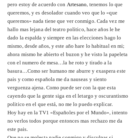
pero estoy de acuerdo con
Artesano
, tenemos lo que
queremos, y es desolador cuando veo que lo «que
queremos» nada tiene que ver conmigo. Cada vez me
hallo mas lejana del teatro politico, hace años le he
dado la espalda y siempre en las elecciones hago lo
mismo, desde años, y este año hare lo habitual en mi;
ahora mismo he abierto el buzon y he visto la papeleta
con el numero de mesa…la he roto y tirado a la
basura…Como ser humano me aburre y exaspera este
pais y como española me da nauseas y siento
verguenza ajena. Como puede ser con la que esta
cayendo que la gente siga en el letargo y oscurantismo
politico en el que está, no me lo puedo explicar.
Hoy hay en la TV1 «Españoles por el Mundo», intento
no verlos todos porque entonces mas rechazo me da
este pais.
Que no se molesta nadie conmigo y disculpas si