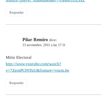
feature=player_embedded&v=-OH8PUUL9Ec
Responder
Pilar Remiro
dice:
13 noviembre, 2011 a las 17:11
Mitin Electoral
http://www.youtube.com/watch?
v=7ZgmPCF0TuU&feature=youtu.be
Responder