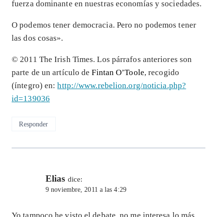
fuerza dominante en nuestras economías y sociedades.
O podemos tener democracia. Pero no podemos tener
las dos cosas».
© 2011 The Irish Times. Los párrafos anteriores son
parte de un artículo de
Fintan O’Toole
, recogido
(íntegro) en:
http://www.rebelion.org/noticia.php?
id=139036
Responder
Elias
dice:
9 noviembre, 2011 a las 4:29
Yo tampoco he visto el debate, no me interesa lo más