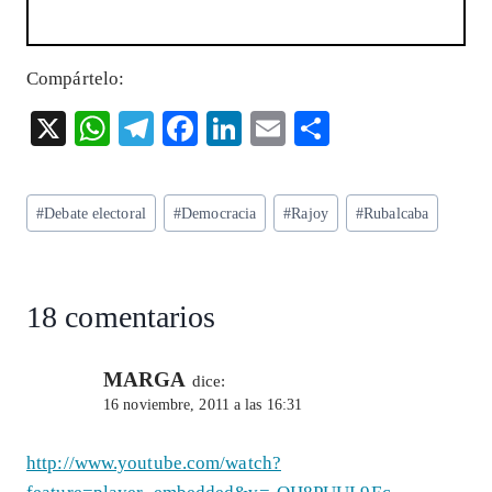
Compártelo:
X
W
T
F
Li
E
S
ha
el
ac
n
m
ha
ts
eg
eb
ke
ai
re
Etiquetas
#
Debate electoral
#
Democracia
#
Rajoy
#
Rubalcaba
A
ra
o
dI
l
de
p
m
o
n
la
entrada:
p
k
18 comentarios
MARGA
dice:
16 noviembre, 2011 a las 16:31
http://www.youtube.com/watch?