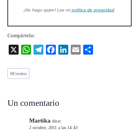
¡No hago spam! Lee mi
política de privacidad
.
Compártelo:
X
W
T
F
Li
E
S
ha
el
ac
n
m
ha
ts
eg
eb
ke
ai
re
Etiquetas
#
Eventos
A
ra
o
dI
l
de
p
m
o
n
la
entrada:
p
k
Un comentario
Martika
dice:
2 octubre, 2011 a las 14:43