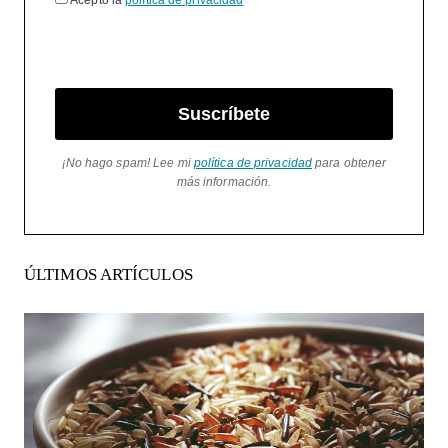
Acepto la
política de privacidad
Suscríbete
¡No hago spam! Lee mi
política de privacidad
para obtener
más información.
ÚLTIMOS ARTÍCULOS