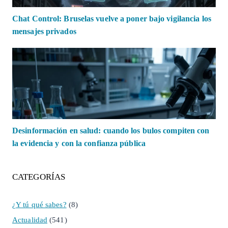
Chat Control: Bruselas vuelve a poner bajo vigilancia los
mensajes privados
Desinformación en salud: cuando los bulos compiten con
la evidencia y con la confianza pública
CATEGORÍAS
¿Y tú qué sabes?
(8)
Actualidad
(541)