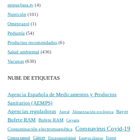
migueljara.tv
(4)
Nutrición
(101)
Omeprazol
(1)
Pediatría
(54)
Productos recomendados
(6)
Salud ambiental
(436)
Vacunas
(630)
NUBE DE ETIQUETAS
Agencia Española de Medicamentos y Productos
Sanitarios (AEMPS)
Agencias reguladoras
Bayer
Alimentación ecológica
Agreal
Bufete RAM
Bufete RAM
Cervarix
Coronavirus Covid-19
Contaminación electromagnética
Cáncer
Crianza natural
Electrosensibilidad
Ensayos clínicos
Essure