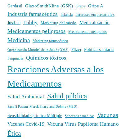
GlaxoSmithKline (GSK)
Gripe A
Gardasil
Gripe
Industria farmacéutica
Intereses empresariales
Infancia
Lobby
Medicalización
Justicia
Marketing del miedo
Medicamentos peligrosos
Medicamentos peligrosos
Medicina
Márketing farmacéutico
Política sanitaria
Pfizer
Organización Mundial de la Salud (OMS)
Químicos tóxicos
Psiquiatría
Reacciones Adversas a los
Medicamentos
Salud pública
Salud Ambiental
Sanofi Pasteur Merck Sharp and Dohme (MSD)
Vacunas
Sensibilidad Química Múltiple
Sobornos a médicos
Vacuna Virus Papiloma Humano
Vacunas Covid-19
Ética