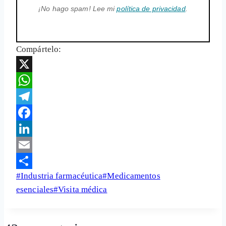
¡No hago spam! Lee mi
política de privacidad
.
Compártelo:
X
WhatsApp
Telegram
Facebook
LinkedIn
Email
Etiquetas
#
Industria farmacéutica
#
Medicamentos
Share
de
esenciales
#
Visita médica
la
entrada: