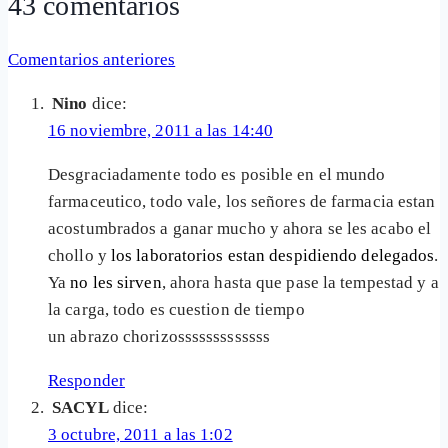
43 comentarios
Navegación
Comentarios anteriores
de
Nino
dice:
comentarios
16 noviembre, 2011 a las 14:40
Desgraciadamente todo es posible en el mundo
farmaceutico, todo vale, los señores de farmacia estan
acostumbrados a ganar mucho y ahora se les acabo el
chollo y
los laboratorios estan despidiendo delegados
.
Ya
no les sirven
, ahora hasta que pase la tempestad y a
la carga, todo es cuestion de tiempo
un abrazo chorizosssssssssssss
Responder
SACYL
dice:
3 octubre, 2011 a las 1:02