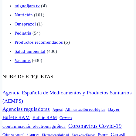
migueljara.tv
(4)
Nutrición
(101)
Omeprazol
(1)
Pediatría
(54)
Productos recomendados
(6)
Salud ambiental
(436)
Vacunas
(630)
NUBE DE ETIQUETAS
Agencia Española de Medicamentos y Productos Sanitarios
(AEMPS)
Agencias reguladoras
Bayer
Alimentación ecológica
Agreal
Bufete RAM
Bufete RAM
Cervarix
Coronavirus Covid-19
Contaminación electromagnética
Cáncer
Gardasil
Crianza natural
Electrosensibilidad
Ensayos clínicos
Essure