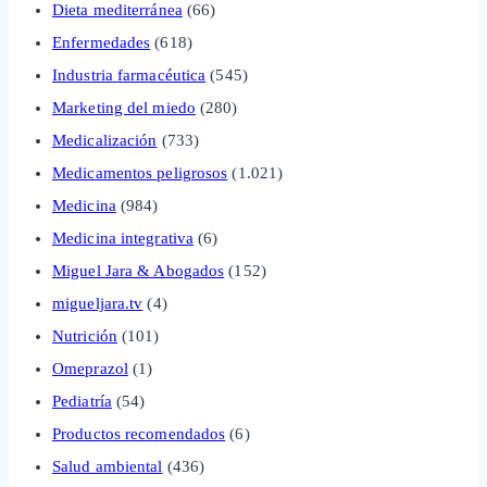
Dieta mediterránea
(66)
Enfermedades
(618)
Industria farmacéutica
(545)
Marketing del miedo
(280)
Medicalización
(733)
Medicamentos peligrosos
(1.021)
Medicina
(984)
Medicina integrativa
(6)
Miguel Jara & Abogados
(152)
migueljara.tv
(4)
Nutrición
(101)
Omeprazol
(1)
Pediatría
(54)
Productos recomendados
(6)
Salud ambiental
(436)