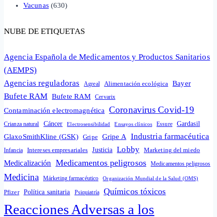
Vacunas
(630)
NUBE DE ETIQUETAS
Agencia Española de Medicamentos y Productos Sanitarios
(AEMPS)
Agencias reguladoras
Bayer
Alimentación ecológica
Agreal
Bufete RAM
Bufete RAM
Cervarix
Coronavirus Covid-19
Contaminación electromagnética
Cáncer
Gardasil
Crianza natural
Electrosensibilidad
Ensayos clínicos
Essure
Industria farmacéutica
GlaxoSmithKline (GSK)
Gripe A
Gripe
Lobby
Intereses empresariales
Justicia
Infancia
Marketing del miedo
Medicamentos peligrosos
Medicalización
Medicamentos peligrosos
Medicina
Márketing farmacéutico
Organización Mundial de la Salud (OMS)
Químicos tóxicos
Política sanitaria
Pfizer
Psiquiatría
Reacciones Adversas a los