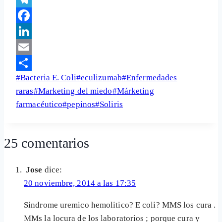
Telegram
Facebook
LinkedIn
Email
Etiquetas
#
Bacteria E. Coli
#
eculizumab
#
Enfermedades
Share
de
raras
#
Marketing del miedo
#
Márketing
la
farmacéutico
#
pepinos
#
Soliris
entrada:
25 comentarios
Jose
dice:
20 noviembre, 2014 a las 17:35
Sindrome uremico hemolitico? E coli? MMS los cura .
MMs la locura de los laboratorios ; porque cura y