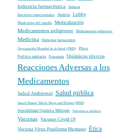
Industria farmacéutica
Infancia
Lobby
Intereses empresariales
Justicia
Medicalización
Marketing del miedo
Medicamentos peligrosos
Medicamentos peligrosos
Medicina
Márketing farmacéutico
Pfizer
Organización Mundial de la Salud (OMS)
Químicos tóxicos
Política sanitaria
Psiquiatría
Reacciones Adversas a los
Medicamentos
Salud pública
Salud Ambiental
Sanofi Pasteur Merck Sharp and Dohme (MSD)
Sensibilidad Química Múltiple
Sobornos a médicos
Vacunas
Vacunas Covid-19
Ética
Vacuna Virus Papiloma Humano