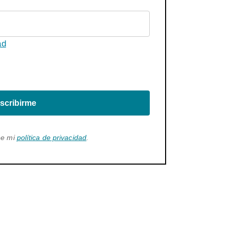
ad
scribirme
ee mi
política de privacidad
.