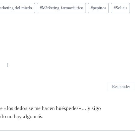
rketing del miedo
#
Márketing farmacéutico
#
pepinos
#
Soliris
Responder
ce «los dedos se me hacen huéspedes»… y sigo
odo no hay algo más.