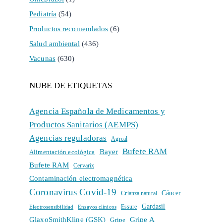
Pediatría
(54)
Productos recomendados
(6)
Salud ambiental
(436)
Vacunas
(630)
NUBE DE ETIQUETAS
Agencia Española de Medicamentos y
Productos Sanitarios (AEMPS)
Agencias reguladoras
Agreal
Bufete RAM
Bayer
Alimentación ecológica
Bufete RAM
Cervarix
Contaminación electromagnética
Coronavirus Covid-19
Cáncer
Crianza natural
Gardasil
Electrosensibilidad
Ensayos clínicos
Essure
GlaxoSmithKline (GSK)
Gripe A
Gripe