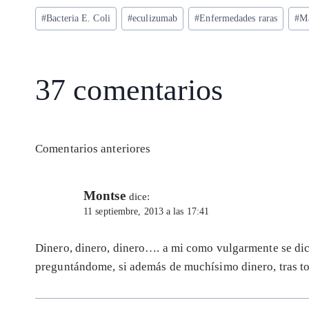
ts
eg
eb
ke
ai
re
Etiquetas
#
Bacteria E. Coli
#
eculizumab
#
Enfermedades raras
#
Ma
A
ra
o
dI
l
de
p
m
o
n
la
entrada:
p
k
37 comentarios
Navegación
Comentarios anteriores
de
Montse
dice:
11 septiembre, 2013 a las 17:41
comentarios
Dinero, dinero, dinero…. a mi como vulgarmente se di
preguntándome, si además de muchísimo dinero, tras t