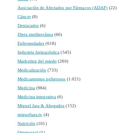
Asociación de Afectados por Fármacos (ADAF)
(22)
Cáncer
(8)
Destacados
(6)
Dieta mediterránea
(66)
Enfermedades
(618)
Industria farmacéutica
(545)
Marketing del miedo
(280)
Medicalización
(733)
Medicamentos peligrosos
(1.021)
Medicina
(984)
Medicina integrativa
(6)
Miguel Jara & Abogados
(152)
migueljara.tv
(4)
Nutrición
(101)
Omeprazol
(1)